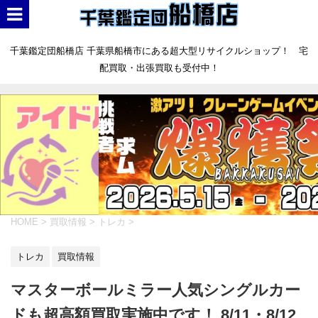
千葉鑑定団船橋店 千葉県船橋市にある超大型リサイクルショップ！ 宅
配買取・出張買取も受付中！
HOME
>
買取情報
>
トレカ
>
トレカ
買取情報
マスターボールミラー人気シングルカー
ドも超高額買取実施中です！ 8/11・8/12