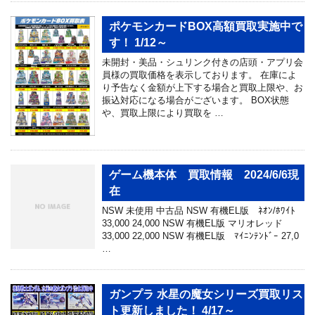
ポケモンカードBOX高額買取実施中で
す！ 1/12～
未開封・美品・シュリンク付きの店頭・アプリ会
員様の買取価格を表示しております。 在庫によ
り予告なく金額が上下する場合と買取上限や、お
振込対応になる場合がございます。 BOX状態
や、買取上限により買取を …
ゲーム機本体 買取情報 2024/6/6現
在
NSW 未使用 中古品 NSW 有機EL版 ﾈｵﾝ/ﾎﾜｲﾄ
33,000 24,000 NSW 有機EL版 マリオレッド
33,000 22,000 NSW 有機EL版 ﾏｲﾆﾝﾃﾝﾄﾞｰ 27,0
…
ガンプラ 水星の魔女シリーズ買取リス
ト更新しました！ 4/17～