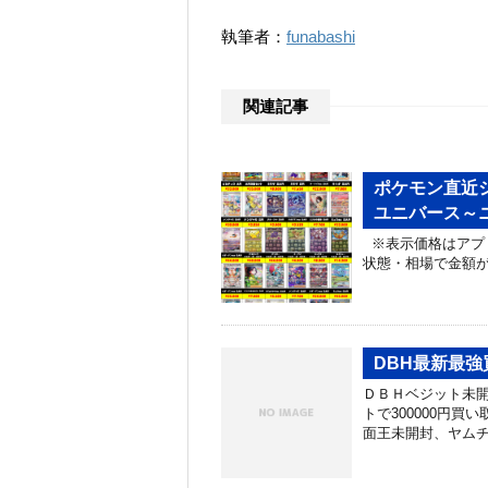
執筆者：
funabashi
関連記事
ポケモン直近シ
ユニバース～ニ
※表示価格はアプ
状態・相場で金額
DBH最新最
ＤＢＨベジット未
トで300000円
面王未開封、ヤムチ