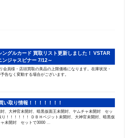
ングルカード 買取リスト更新しました！ VSTAR
ンジャスピナー 7/12～
リ会員様・店頭買取の美品の上限価格になります。在庫状況・
が予告なく変動する場合がございます。
強買い取り情報！！！！！！！
開封、大神官未開封、暗黒仮面王未開封、ヤムチャ未開封 セッ
買い取り！！！！！！ ＤＢＨベジット未開封、大神官未開封、暗黒仮
ャ未開封 セットで3000 …