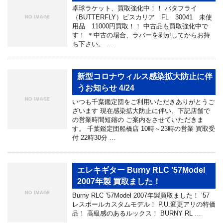
卓球ラケット、買取強化中！！ バタフライ
（BUTTERFLY）ビスカリア FL 30041 未使
用品 11000円買取！！ 中古品も買取強化中で
す！ ＊中古の場合、ラバーを剥がしてからお持
ち下さい。 …
新型コロナウィルス感染拡大防止に伴
うお知らせ 4/24
いつも千葉鑑定団をご利用いただきありがとうご
ざいます 現在感染拡大防止に伴い、下記店舗で
の営業時間短縮の ご案内をさせていただきま
す。 千葉鑑定団船橋店 10時～23時の営業 買取受
付 22時30分 …
エレキギター Burny RLC ’57Model
2007年製 買取ました！
Burny RLC ’57Model 2007年製買取ました！ ’57
レスポールカスタムモデル！ P.U.変更アリの特価
品！ 高級感のあるルックス！ BURNY RL …