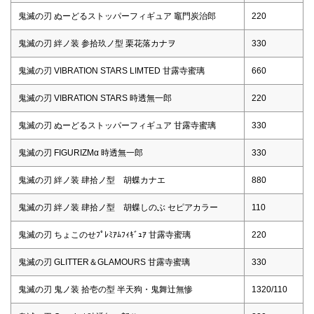
鬼滅の刃 ぬーどるストッパーフィギュア 竈門炭治郎
220
鬼滅の刃 絆ノ装 参拾玖ノ型 栗花落カナヲ
330
鬼滅の刃 VIBRATION STARS LIMTED 甘露寺蜜璃
660
鬼滅の刃 VIBRATION STARS 時透無一郎
220
鬼滅の刃 ぬーどるストッパーフィギュア 甘露寺蜜璃
330
鬼滅の刃 FIGURIZMα 時透無一郎
330
鬼滅の刃 絆ノ装 肆拾ノ型 胡蝶カナエ
880
鬼滅の刃 絆ノ装 肆拾ノ型 胡蝶しのぶ セピアカラー
110
鬼滅の刃 ちょこのせﾌﾟﾚﾐｱﾑﾌｨｷﾞｭｱ 甘露寺蜜璃
220
鬼滅の刃 GLITTER＆GLAMOURS 甘露寺蜜璃
330
鬼滅の刃 鬼ノ装 拾壱の型 半天狗・鬼舞辻無惨
1320/110