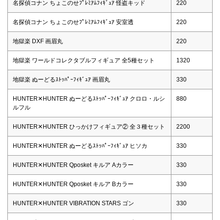
名探偵コナン ちょこのせﾌﾟﾚﾐｱﾑﾌｨｷﾞｭｱ 怪盗キッド
220
名探偵コナン ちょこのせﾌﾟﾚﾐｱﾑﾌｨｷﾞｭｱ 安室透
220
地獄楽 DXF 画眉丸
220
地獄楽 ワールドコレクタブルフィギュア 全5種セット
1320
地獄楽 ぬーどるｽﾄｯﾊﾟｰﾌｨｷﾞｭｱ 画眉丸
330
HUNTER✕HUNTER ぬーどるｽﾄｯﾊﾟｰﾌｨｷﾞｭｱ クロロ・ルシ
880
ルフル
HUNTER✕HUNTER ひっかけフィギュア② 全３種セット
2200
HUNTER✕HUNTER ぬーどるｽﾄｯﾊﾟｰﾌｨｷﾞｭｱ ヒソカ
330
HUNTER✕HUNTER Qposket キルア Aカラー
330
HUNTER✕HUNTER Qposket キルア Bカラー
330
HUNTER✕HUNTER VIBRATION STARS ゴン
330