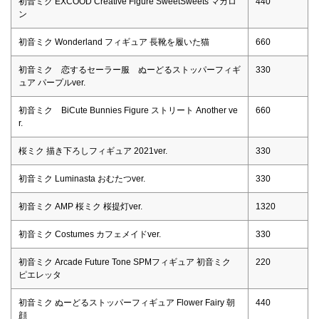
初音ミク EXCOOD Creative Figure SweetSweets マカロ
440
ン
初音ミク Wonderland フィギュア 長靴を履いた猫
660
初音ミク 恋するセーラー服 ぬーどるストッパーフィギ
330
ュア パープルver.
初音ミク BiCute Bunnies Figure ストリート Another ve
660
r.
桜ミク 描き下ろしフィギュア 2021ver.
330
初音ミク Luminasta おむたつver.
330
初音ミク AMP 桜ミク 桜提灯ver.
1320
初音ミク Costumes カフェメイドver.
330
初音ミク Arcade Future Tone SPMフィギュア 初音ミク
220
ピエレッタ
初音ミク ぬーどるストッパーフィギュア Flower Fairy 朝
440
顔