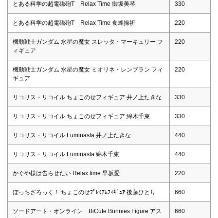
とある科学の超電磁砲T Relax Time 御坂美琴
330
とある科学の超電磁砲T Relax Time 食蜂操祈
220
機動戦士ガンダム 水星の魔女 スレッタ・マーキュリー フ
220
ィギュア
機動戦士ガンダム 水星の魔女 ミオリネ・レンブラン フィ
220
ギュア
リコリス・リコイル ちょこのせフィギュア 井ノ上たきな
330
リコリス・リコイル ちょこのせフィギュア 綿木千束
330
リコリス・リコイル Luminasta 井ノ上たきな
440
リコリス・リコイル Luminasta 綿木千束
440
かぐや様は告らせたい Relax time 早坂愛
220
ぼっちざろっく！ ちょこのせﾌﾟﾚﾐｱﾑﾌｨｷﾞｭｱ 後藤ひとり
660
ソードアート・オンライン BiCute Bunnies Figure アス
660