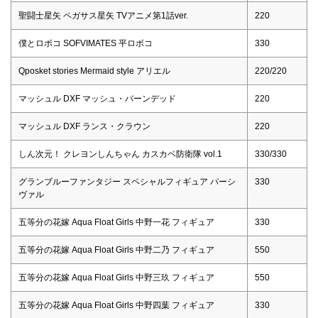
聖闘士星矢 ペガサス星矢 TVアニメ第1話ver.
220
僕とロボコ SOFVIMATES 平ロボコ
330
Qposket stories Mermaid style アリエル
220/220
マッシュル DXF マッシュ・バーンデッド
220
マッシュル DXF ランス・クラウン
220
しん次元！ クレヨンしんちゃん カスカベ防衛隊 vol.1
330/330
グランブルーファンタジー スペシャルフィギュア パーシ
330
ヴァル
五等分の花嫁 Aqua Float Girls 中野一花 フィギュア
330
五等分の花嫁 Aqua Float Girls 中野二乃 フィギュア
550
五等分の花嫁 Aqua Float Girls 中野三玖 フィギュア
550
五等分の花嫁 Aqua Float Girls 中野四葉 フィギュア
330