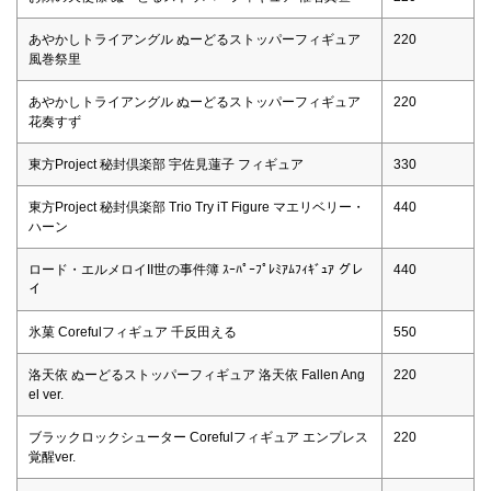
あやかしトライアングル ぬーどるストッパーフィギュア
220
風巻祭里
あやかしトライアングル ぬーどるストッパーフィギュア
220
花奏すず
東方Project 秘封倶楽部 宇佐見蓮子 フィギュア
330
東方Project 秘封倶楽部 Trio Try iT Figure マエリベリー・
440
ハーン
ロード・エルメロイII世の事件簿 ｽｰﾊﾟｰﾌﾟﾚﾐｱﾑﾌｨｷﾞｭｱ グレ
440
イ
氷菓 Corefulフィギュア 千反田える
550
洛天依 ぬーどるストッパーフィギュア 洛天依 Fallen Ang
220
el ver.
ブラックロックシューター Corefulフィギュア エンプレス
220
覚醒ver.