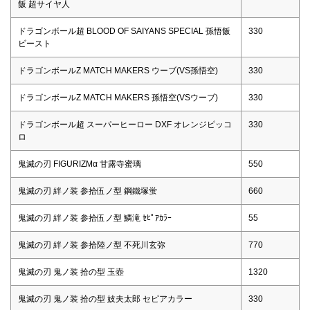
飯 超サイヤ人
ドラゴンボール超 BLOOD OF SAIYANS SPECIAL 孫悟飯
330
ビースト
ドラゴンボールZ MATCH MAKERS ウーブ(VS孫悟空)
330
ドラゴンボールZ MATCH MAKERS 孫悟空(VSウーブ)
330
ドラゴンボール超 スーパーヒーロー DXF オレンジピッコ
330
ロ
鬼滅の刃 FIGURIZMα 甘露寺蜜璃
550
鬼滅の刃 絆ノ装 参拾伍ノ型 鋼鐵塚蛍
660
鬼滅の刃 絆ノ装 参拾伍ノ型 鱗滝 ｾﾋﾟｱｶﾗｰ
55
鬼滅の刃 絆ノ装 参拾陸ノ型 不死川玄弥
770
鬼滅の刃 鬼ノ装 拾の型 玉壺
1320
鬼滅の刃 鬼ノ装 拾の型 妓夫太郎 セピアカラー
330