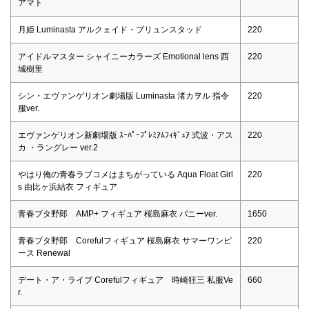
アマト
月姫 Luminasta アルクェイド・ブリュンスタッド
220
アイドルマスター シャイニーカラーズ Emotional lens 西
220
城樹里
シン・エヴァンゲリオン劇場版 Luminasta 渚カヲル 指令
220
服ver.
エヴァンゲリオン新劇場版 ｽｰﾊﾟｰﾌﾟﾚﾐｱﾑﾌｨｷﾞｭｱ 式波・アス
220
カ ・ラングレー ver.2
やはり俺の青春ラブコメはまちがっている Aqua Float Girl
220
s 由比ヶ浜結衣 フィギュア
青春ブタ野郎 AMP+ フィギュア 桜島麻衣 バニーver.
1650
青春ブタ野郎 Corefulフィギュア 桜島麻衣 サマーワンピ
220
ース Renewal
デート・ア・ライブ Corefulフィギュア 時崎狂三 私服Ve
660
r.