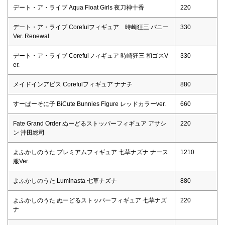
デート・ア・ライブ Aqua Float Girls 夜刀神十香
220
デート・ア・ライブ Corefulフィギュア 時崎狂三 バニー
330
Ver. Renewal
デート・ア・ライブ Corefulフィギュア 時崎狂三 和ゴスV
330
er.
メイドインアビス Corefulフィギュア ナナチ
880
すーぱーそに子 BiCute Bunnies Figure レッドカラーver.
660
Fate Grand Order ぬーどるストッパーフィギュア アサシ
220
ン 沖田総司
よふかしのうた プレミアムフィギュア 七草ナズナ ナース
1210
服Ver.
よふかしのうた Luminasta 七草ナズナ
880
よふかしのうた ぬーどるストッパーフィギュア 七草ナズ
220
ナ