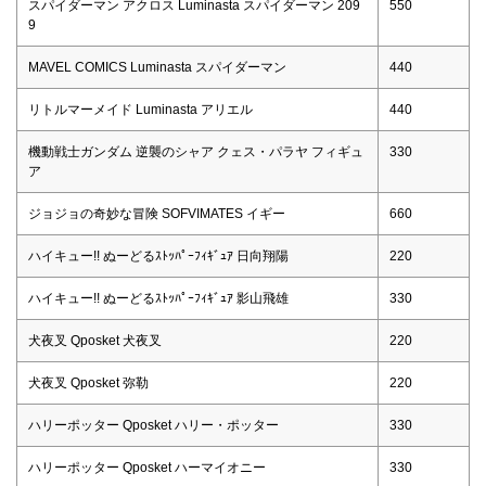
スパイダーマン アクロス Luminasta スパイダーマン 209
550
9
MAVEL COMICS Luminasta スパイダーマン
440
リトルマーメイド Luminasta アリエル
440
機動戦士ガンダム 逆襲のシャア クェス・パラヤ フィギュ
330
ア
ジョジョの奇妙な冒険 SOFVIMATES イギー
660
ハイキュー!! ぬーどるｽﾄｯﾊﾟｰﾌｨｷﾞｭｱ 日向翔陽
220
ハイキュー!! ぬーどるｽﾄｯﾊﾟｰﾌｨｷﾞｭｱ 影山飛雄
330
犬夜叉 Qposket 犬夜叉
220
犬夜叉 Qposket 弥勒
220
ハリーポッター Qposket ハリー・ポッター
330
ハリーポッター Qposket ハーマイオニー
330