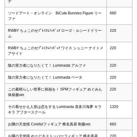
ナ
ソードアート・オンライン BiCute Bunnies Figure リー
660
ファ
RWBY ちょこのせﾌﾟﾚﾐｱﾑﾌｨｷﾞｭｱ ローズ・ルシードドリー
220
ム
RWBY ちょこのせﾌﾟﾚﾐｱﾑﾌｨｷﾞｭｱ ワイス シュニー ナイトメ
220
アサイド
陰の実力者になりたくて！ Luminasta アルファ
220
陰の実力者になりたくて！ Luminasta ベータ
220
この素晴らしい世界に祝福を！ SPMフィギュア めぐみん
220
体操服ver.
その着せかえ人形は恋をする Luminasta 喜多川海夢 キラ
1320
キラ アフタースクール
お隣の天使様 Corefulフィギュア 椎名真昼 制服ver.
660
お隣の天使様 ぬーどるストッパーフィギュア 椎名真昼
220