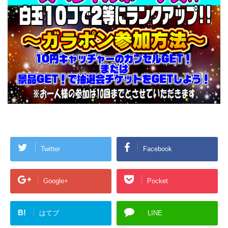
Twitter
Facebook
Google+
Pocket
B!
はてブ
LINE