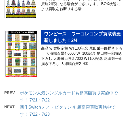
振込対応になる場合がございます。 BOX状態に
より買取をお断りする場 …
ワンピース ワーコレコンプ買取表更
新しました！2/4
商品名 買取金額 WT100記念 尾田栄一郎描き下ろ
し 大海賊百景4 6600 WT100記念 尾田栄一郎描き
下ろし 大海賊百景3 7000 WT100記念 尾田栄一郎
描き下ろし 大海賊百景2 700 …
PREV
ポケモン人気シングルカードも超高額買取実施中で
す！ 7/21・7/22
NEXT
新作Switchソフト ピクミン４ 超高額買取実施中で
す！ 7/22・7/23