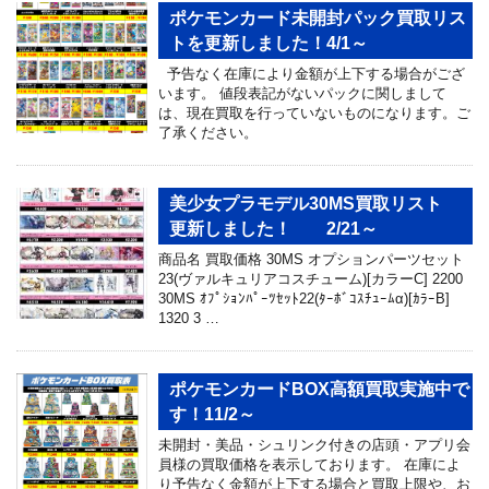
ポケモンカード未開封パック買取リス
トを更新しました！4/1～
予告なく在庫により金額が上下する場合がござ
います。 値段表記がないパックに関しまして
は、現在買取を行っていないものになります。ご
了承ください。
美少女プラモデル30MS買取リスト
更新しました！ 2/21～
商品名 買取価格 30MS オプションパーツセット
23(ヴァルキュリアコスチューム)[カラーC] 2200
30MS ｵﾌﾟｼｮﾝﾊﾟｰﾂｾｯﾄ22(ﾀｰﾎﾞｺｽﾁｭｰﾑα)[ｶﾗｰB]
1320 3 …
ポケモンカードBOX高額買取実施中で
す！11/2～
未開封・美品・シュリンク付きの店頭・アプリ会
員様の買取価格を表示しております。 在庫によ
り予告なく金額が上下する場合と買取上限や、お