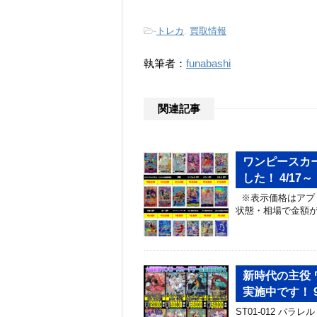
-
トレカ
,
買取情報
執筆者：
funabashi
関連記事
ワンピースカ
した！ 4/17～
※表示価格はアプ
状態・相場で金額
新時代の主役
実施中です！ 9/
ST01-012 パラ