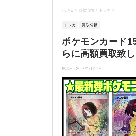
HOME
>
買取情報
>
トレカ
>
トレカ
買取情報
ポケモンカード1
らに高額買取致します
投稿日：
2023年7月17日