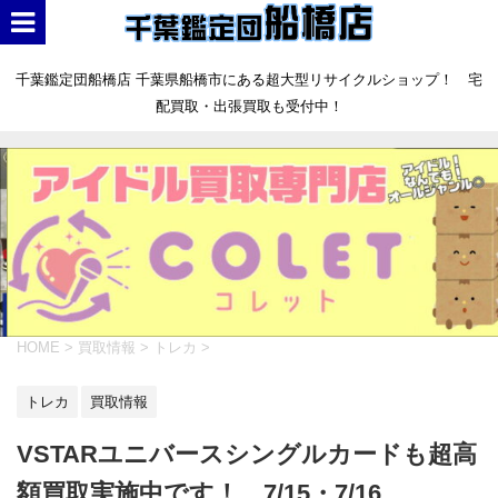
千葉鑑定団船橋店 千葉県船橋市にある超大型リサイクルショップ！ 宅
配買取・出張買取も受付中！
HOME
>
買取情報
>
トレカ
>
トレカ
買取情報
VSTARユニバースシングルカードも超高
額買取実施中です！ 7/15・7/16