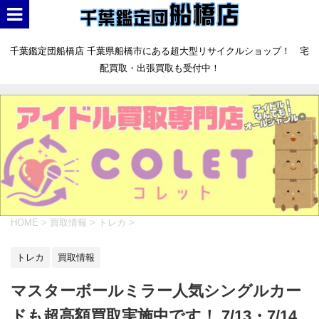
千葉鑑定団船橋店 千葉県船橋市にある超大型リサイクルショップ！ 宅
配買取・出張買取も受付中！
HOME
>
買取情報
>
トレカ
>
トレカ
買取情報
マスターボールミラー人気シングルカー
ドも超高額買取実施中です！ 7/13・7/14