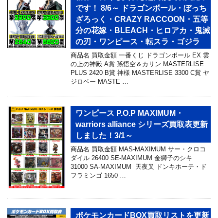
です！ 8/6～ ドラゴンボール・ぼっち
ざろっく・CRAZY RACCOON・五等
分の花嫁・BLEACH・ヒロアカ・鬼滅
の刃・ワンピース・転スラ・ゴジラ
商品名 買取金額 一番くじ ドラゴンボール EX 雲
の上の神殿 A賞 孫悟空＆カリン MASTERLISE
PLUS 2420 B賞 神様 MASTERLISE 3300 C賞 ヤ
ジロベー MASTE …
ワンピース P.O.P MAXIMUM・
warriors alliance シリーズ買取表更新
しました！3/1～
商品名 買取金額 MAS-MAXIMUM サー・クロコ
ダイル 26400 SE-MAXIMUM 金獅子のシキ
31000 SA-MAXIMUM 天夜叉 ドンキホーテ・ド
フラミンゴ 1650 …
ポケモンカードBOX買取リストを更新