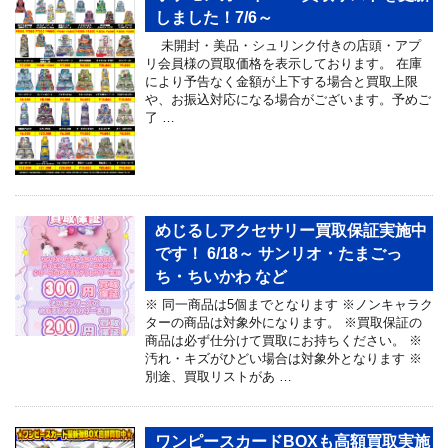
しました！7/6～
未開封・美品・シュリンク付きの店頭・アプ
リ会員様の買取価格を表示しております。 在庫
により予告なく金額が上下する場合と買取上限
や、お振込対応になる場合がございます。予めご
了 …
めじるしアクセサリー買取保証実施中
です！ 6/18～ サンリオ・たまごっ
ち・ちいかわ など
※ 同一商品は5個までとなります ※ノンキャラク
ターの商品は対象外になります。 ※買取保証の
商品は必ず仕分けて買取にお持ちください。 ※
汚れ・キズがひどい場合は対象外となります ※
別途、買取リストがあ …
ワンピースカードBOXも高額買取実施