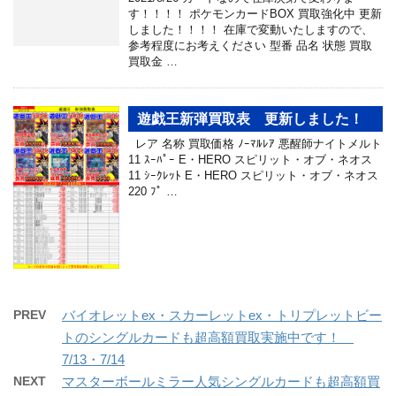
す！！！！ ポケモンカードBOX 買取強化中 更新
しました！！！！ 在庫で変動いたしますので、
参考程度にお考えください 型番 品名 状態 買取
買取金 …
遊戯王新弾買取表 更新しました！
レア 名称 買取価格 ﾉｰﾏﾙﾚｱ 悪醒師ナイトメルト
11 ｽｰﾊﾟｰ E・HERO スピリット・オブ・ネオス
11 ｼｰｸﾚｯﾄ E・HERO スピリット・オブ・ネオス
220 ﾌﾟ …
PREV
バイオレットex・スカーレットex・トリプレットビー
トのシングルカードも超高額買取実施中です！
7/13・7/14
NEXT
マスターボールミラー人気シングルカードも超高額買