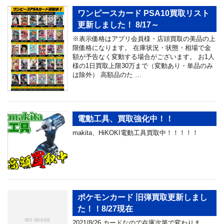
ワンピースカード PSA10買取リスト
更新しました！ 8/17～
※表示価格はアプリ会員様・店頭買取の美品の上
限価格になります。 在庫状況・状態・相場で金
額が予告なく変動する場合がございます。 お1人
様の1日買取上限30万まで（変動あり・単品のみ
は除外） 高額品のた …
電動工具、買取強化中！！
makita、HiKOKI電動工具買取中！！！！！
ポケモンカード 旧弾買取更新しまし
た！！8/27現在
2021/8/26 カードなので在庫次第で変わりま