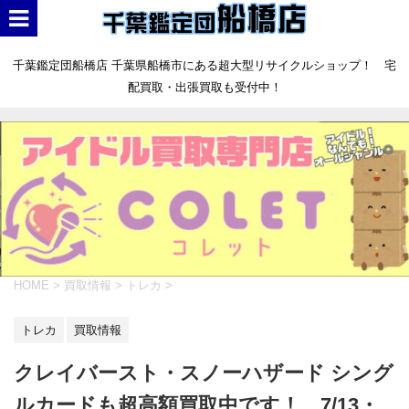
千葉鑑定団船橋店 千葉県船橋市にある超大型リサイクルショップ！ 宅
配買取・出張買取も受付中！
HOME
>
買取情報
>
トレカ
>
トレカ
買取情報
クレイバースト・スノーハザード シング
ルカードも超高額買取中です！ 7/13・