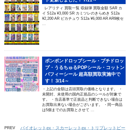
レアリティ 買取一覧 収録弾 買取金額 SAR カ
イ S12a ¥3,000 SR カミツレのきらめき S12a
¥2,200 AR ピカチュウ S12a ¥6,000 AR AR9枚セ
…
ボンボンドロップシール・プチドロッ
プ・うるちゅるPOPシール・コットン
パフィーシール 超高額買取実施中で
す！ 3/14～
・上記の金額は店頭買取の価格となります。 ・
未開封、未使用の国内正規品のシールが対象で
す。 ・当店基準で正規品と判断できない場合は
お買取出来ない場合がございます。 ・同一商品
は5個までのお買取とさせて …
PREV
バイオレットex・スカーレットex・トリプレットビー