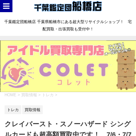
千葉鑑定団船橋店 千葉県船橋市にある超大型リサイクルショップ！ 宅
配買取・出張買取も受付中！
HOME
>
買取情報
>
トレカ
>
トレカ
買取情報
クレイバースト・スノーハザード シング
ルカードも超高額買取中です！ 7/6・7/7