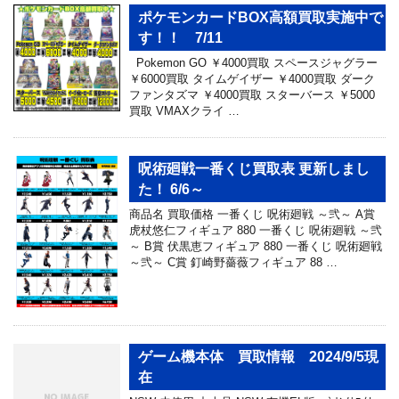
ポケモンカードBOX高額買取実施中で
す！！ 7/11
Pokemon GO ￥4000買取 スペースジャグラー
￥6000買取 タイムゲイザー ￥4000買取 ダーク
ファンタズマ ￥4000買取 スターバース ￥5000
買取 VMAXクライ …
呪術廻戦一番くじ買取表 更新しまし
た！ 6/6～
商品名 買取価格 一番くじ 呪術廻戦 ～弐～ A賞
虎杖悠仁フィギュア 880 一番くじ 呪術廻戦 ～弐
～ B賞 伏黒恵フィギュア 880 一番くじ 呪術廻戦
～弐～ C賞 釘崎野薔薇フィギュア 88 …
ゲーム機本体 買取情報 2024/9/5現
在