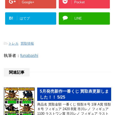
Google+
Pocket
B!
はてブ
LINE
-
トレカ
,
買取情報
執筆者：
funabashi
関連記事
5月発売新作一番くじ 買取表更新しま
した！！ 5/25
商品名 買取金額 一番くじ 怪獣８号 1弾 A賞 怪獣
８号 フィギュア 2420 B賞 市川レノ フィギュア
1100 ラストワン賞 市川レノ フィギュア ラスト