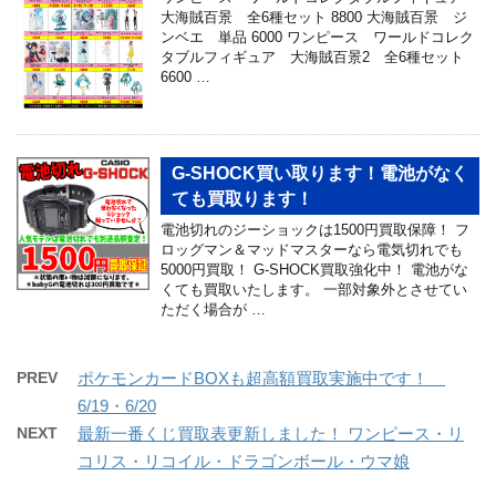
大海賊百景 全6種セット 8800 大海賊百景 ジ
ンベエ 単品 6000 ワンピース ワールドコレク
タブルフィギュア 大海賊百景2 全6種セット
6600 …
G-SHOCK買い取ります！電池がなく
ても買取ります！
電池切れのジーショックは1500円買取保障！ フ
ロッグマン＆マッドマスターなら電気切れでも
5000円買取！ G-SHOCK買取強化中！ 電池がな
くても買取いたします。 一部対象外とさせてい
ただく場合が …
PREV
ポケモンカードBOXも超高額買取実施中です！
6/19・6/20
NEXT
最新一番くじ買取表更新しました！ ワンピース・リ
コリス・リコイル・ドラゴンボール・ウマ娘