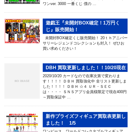
ワンver. 3000 一番くじ 僕の …
遊戯王『未開封BOX確定！1万円く
じ』販売開始！
未開封BOX確定くじ販売開始！ 20ｔｈアニバー
サリーレジェンドコレクションも封入！ ぜひお
買い求めください！
DBH 買取更新しました！！10/20現在
2020/10/20 カードなので在庫次第で変わりま
す！！！！ ＤＢＨ 買取強化中 全リスト更新しま
した！！！！ ＤＢＨ ☆４ ＵＲ・ＳＥＣ
は・・・・ ＳＮＳアプリ会員様限定で現在400円
～買取保証中 …
新作プライズフィギュア買取表更新し
ました！ 1/5
ワンピース ワールドコレクタブルフィギュア