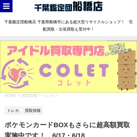
千葉鑑定団船橋店 千葉県船橋市にある超大型リサイクルショップ！ 宅
配買取・出張買取も受付中！
HOME
>
買取情報
>
トレカ
>
トレカ
買取情報
ポケモンカードBOXもさらに超高額買取
実施中です！ 6/17・6/18