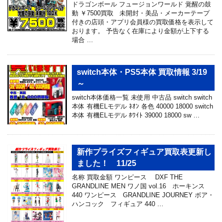
ドラゴンボール フュージョンワールド 覚醒の鼓
動 ￥7500買取 未開封・美品・メーカーテープ
付きの店頭・アプリ会員様の買取価格を表示して
おります。 予告なく在庫により金額が上下する
場合 …
switch本体・PS5本体 買取情報 3/19
～
switch本体価格一覧 未使用 中古品 switch switch
本体 有機ELモデル ﾈｵﾝ 各色 40000 18000 switch
本体 有機ELモデル ﾎﾜｲﾄ 39000 18000 sw …
新作プライズフィギュア買取表更新し
ました！ 11/25
名称 買取金額 ワンピース DXF THE
GRANDLINE MEN ワノ国 vol.16 ホーキンス
440 ワンピース GRANDLINE JOURNEY ボア・
ハンコック フィギュア 440 …