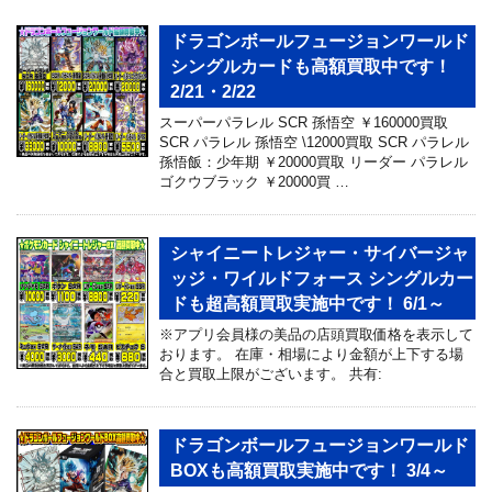
ドラゴンボールフュージョンワールド
シングルカードも高額買取中です！
2/21・2/22
スーパーパラレル SCR 孫悟空 ￥160000買取
SCR パラレル 孫悟空 \12000買取 SCR パラレル
孫悟飯：少年期 ￥20000買取 リーダー パラレル
ゴクウブラック ￥20000買 …
シャイニートレジャー・サイバージャ
ッジ・ワイルドフォース シングルカー
ドも超高額買取実施中です！ 6/1～
※アプリ会員様の美品の店頭買取価格を表示して
おります。 在庫・相場により金額が上下する場
合と買取上限がございます。 共有:
ドラゴンボールフュージョンワールド
BOXも高額買取実施中です！ 3/4～