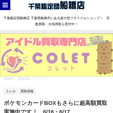
千葉鑑定団船橋店 千葉県船橋市にある超大型リサイクルショップ！ 宅
配買取・出張買取も受付中！
HOME
>
買取情報
>
トレカ
>
トレカ
買取情報
ポケモンカードBOXもさらに超高額買取
実施中です！ 6/16・6/17