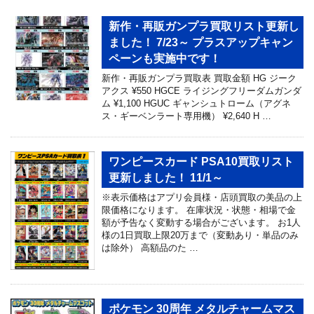
新作・再販ガンプラ買取リスト更新し
ました！ 7/23～ プラスアップキャン
ペーンも実施中です！
新作・再販ガンプラ買取表 買取金額 HG ジーク
アクス ¥550 HGCE ライジングフリーダムガンダ
ム ¥1,100 HGUC ギャンシュトローム（アグネ
ス・ギーベンラート専用機） ¥2,640 H …
ワンピースカード PSA10買取リスト
更新しました！ 11/1～
※表示価格はアプリ会員様・店頭買取の美品の上
限価格になります。 在庫状況・状態・相場で金
額が予告なく変動する場合がございます。 お1人
様の1日買取上限20万まで（変動あり・単品のみ
は除外） 高額品のた …
ポケモン 30周年 メタルチャームマス