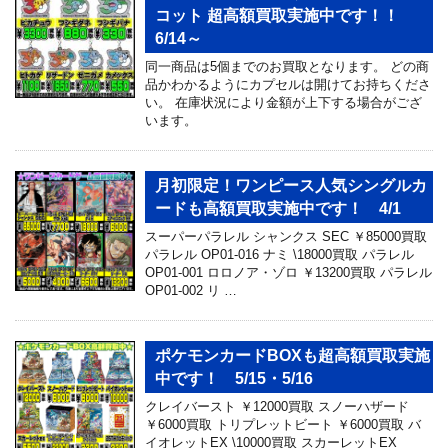
コット 超高額買取実施中です！！
6/14～
同一商品は5個までのお買取となります。 どの商
品かわかるようにカプセルは開けてお持ちくださ
い。 在庫状況により金額が上下する場合がござ
います。
月初限定！ワンピース人気シングルカ
ードも高額買取実施中です！ 4/1
スーパーパラレル シャンクス SEC ￥85000買取
パラレル OP01-016 ナミ \18000買取 パラレル
OP01-001 ロロノア・ゾロ ￥13200買取 パラレル
OP01-002 リ …
ポケモンカードBOXも超高額買取実施
中です！ 5/15・5/16
クレイバースト ￥12000買取 スノーハザード
￥6000買取 トリプレットビート ￥6000買取 バ
イオレットEX \10000買取 スカーレットEX