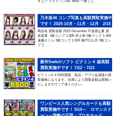
ギュア ラストワンver. 8800 一番くじ …
乃木坂46 コンプ写真も高額買取実施中
です！ 2025 10月・11月・12月 2/15
商品名 買取金額 2025 December 不道徳な夏 賀
喜遥香 3枚コンプ 1,800 井上和 3枚コンプ 1,400
遠藤さくら 3枚コンプ 1,600 瀬戸口心月 3枚コン
プ 2, …
新作Switchソフト ピクミン４ 超高額
買取実施中です！ 7/22・7/23
ピクミン4 ￥5500買取 美品・アプリ会員様の買
取価格になります。在庫により買取金額は変動い
たしますのでご了承ください。
ワンピース人気シングルカードも高額
買取実施中です！ 5/10～ ロマンスド
ーン～謀略の王国・プロモカード