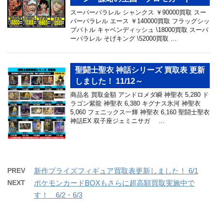
スーパーパラレル シャンクス ￥90000買取 スー
パーパラレル エース ￥140000買取 フラッグシッ
プバトル キャベンディッシュ \18000買取 スーパ
ーパラレル そげキング \52000買取 …
聖闘士聖衣 神話シリーズ 買取表 更新
しました！ 11/12～
商品名 買取金額 アンドロメダ瞬 神聖衣 5,280 ド
ラゴン紫龍 神聖衣 6,380 キグナス氷河 神聖衣
5,060 フェニックス一輝 神聖衣 6,160 聖闘士聖衣
神話EX 双子座ジェミニサガ …
PREV
新作プライズフィギュア買取表更新しました！ 6/1
NEXT
ポケモンカードBOXもさらに超高額買取実施中で
す！ 6/2・6/3