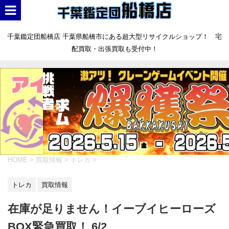
千葉鑑定団船橋店 千葉県船橋市にある超大型リサイクルショップ！ 宅
配買取・出張買取も受付中！
HOME
>
買取情報
>
トレカ
>
トレカ
買取情報
在庫が足りません！イーブイヒーローズ
BOX緊急買取！ 6/2