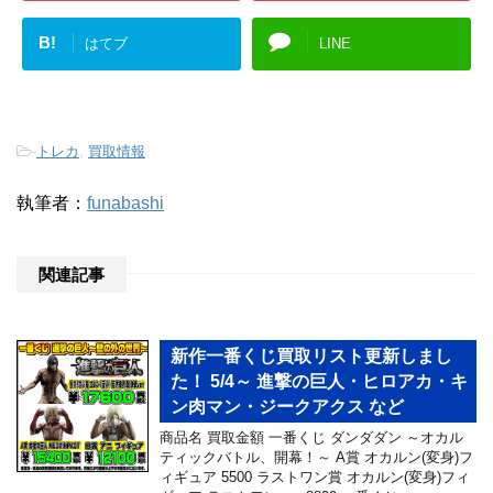
B!
はてブ
LINE
-
トレカ
,
買取情報
執筆者：
funabashi
関連記事
新作一番くじ買取リスト更新しまし
た！ 5/4～ 進撃の巨人・ヒロアカ・キ
ン肉マン・ジークアクス など
商品名 買取金額 一番くじ ダンダダン ～オカル
ティックバトル、開幕！～ A賞 オカルン(変身)フ
ィギュア 5500 ラストワン賞 オカルン(変身)フィ