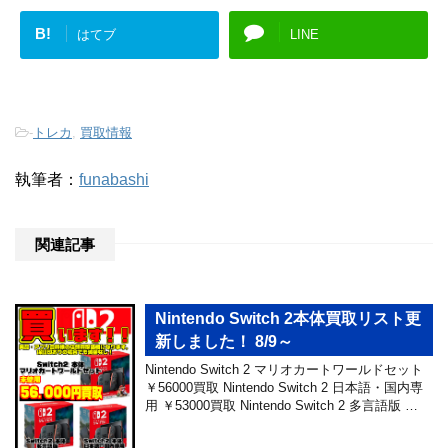
B!
はてブ
LINE
-
トレカ
,
買取情報
執筆者：
funabashi
関連記事
Nintendo Switch 2本体買取リスト更
新しました！ 8/9～
Nintendo Switch 2 マリオカートワールドセット
￥56000買取 Nintendo Switch 2 日本語・国内専
用 ￥53000買取 Nintendo Switch 2 多言語版 …