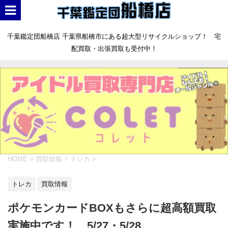
千葉鑑定団船橋店 千葉県船橋市にある超大型リサイクルショップ！ 宅
配買取・出張買取も受付中！
HOME
>
買取情報
>
トレカ
>
トレカ
買取情報
ポケモンカードBOXもさらに超高額買取
実施中です！ 5/27・5/28