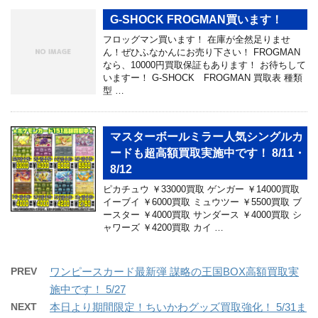
G-SHOCK FROGMAN買います！
フロッグマン買います！ 在庫が全然足りませ
ん！ぜひふなかんにお売り下さい！ FROGMAN
なら、10000円買取保証もあります！ お待ちして
いますー！ G-SHOCK FROGMAN 買取表 種類
型 …
マスターボールミラー人気シングルカ
ードも超高額買取実施中です！ 8/11・
8/12
ピカチュウ ￥33000買取 ゲンガー ￥14000買取
イーブイ ￥6000買取 ミュウツー ￥5500買取 ブ
ースター ￥4000買取 サンダース ￥4000買取 シ
ャワーズ ￥4200買取 カイ …
PREV
ワンピースカード最新弾 謀略の王国BOX高額買取実
施中です！ 5/27
NEXT
本日より期間限定！ちいかわグッズ買取強化！ 5/31ま