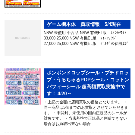
ゲーム機本体 買取情報 5/4現在
NSW 未使用 中古品 NSW 有機EL版 ﾈｵﾝ/ﾎﾜｲﾄ
33,000 25,000 NSW 有機EL版 ﾏｲﾆﾝﾃﾝﾄﾞｰ
27,000 25,000 NSW 有機EL版 ｾﾞﾙﾀﾞの伝説ｴﾃﾞ
…
ボンボンドロップシール・プチドロッ
プ・うるちゅるPOPシール・コットン
パフィーシール 超高額買取実施中で
す！ 4/20～
・上記の金額は店頭買取の価格となります。 ・
同一商品は3個までのお買取とさせていただきま
す。 ・未開封、未使用の国内正規品のシールが
対象です。 ・当店基準で正規品と判断できない
場合はお買取出来ない場合 …