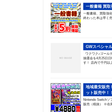
一般書籍 買取
一般書籍、買取強化
終わった本は早く
GWスペシャル
ワクワク♪ゴールデ
抽選会を4月25日日
す！ 店内で千円以
地域最安販売
ット販売中！
Nintendo Sw
販売（税抜） ※在