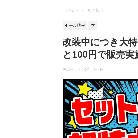
HOME
>
セール情報
>
セール情報
本
改装中につき大
と100円で販売
投稿日：
2023年5月25日