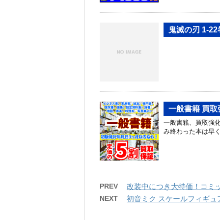
鬼滅の刃 1-
一般書籍 買取
一般書籍、買取強化
み終わった本は早
PREV
改装中につき大特価！コミッ
NEXT
初音ミク スケールフィギュア