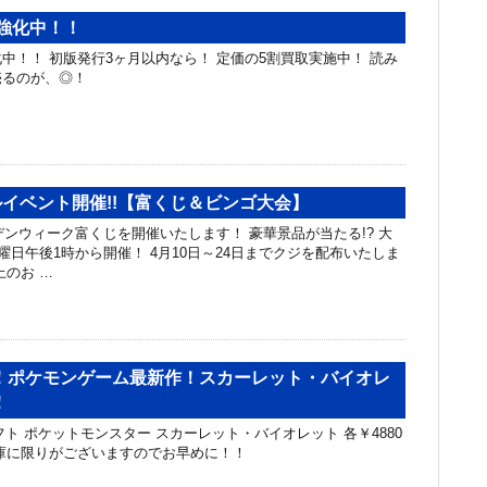
強化中！！
中！！ 初版発行3ヶ月以内なら！ 定価の5割買取実施中！ 読み
売るのが、◎！
イベント開催!!【富くじ＆ビンゴ大会】
ンウィーク富くじを開催いたします！ 豪華景品が当たる!? 大
曜日午後1時から開催！ 4月10日～24日までクジを配布いたしま
上のお …
！ポケモンゲーム最新作！スカーレット・バイオレ
！
itchソフト ポケットモンスター スカーレット・バイオレット 各￥4880
庫に限りがございますのでお早めに！！