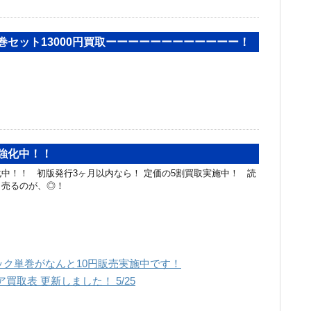
22巻セット13000円買取ーーーーーーーーーーーー！
強化中！！
中！！ 初版発行3ヶ月以内なら！ 定価の5割買取実施中！ 読
く売るのが、◎！
ク単巻がなんと10円販売実施中です！
買取表 更新しました！ 5/25