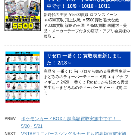
中です！ 10/9・10/10・10/11
新時代の主役 ￥5500買取 ロマンスドーン
￥4500買取 頂上決戦 ￥5500買取 強大な敵
￥3300買取 謀略の王国 ￥4500買取 未開封・美
品・メーカーテープ付きの店頭・アプリ会員様の
買取 …
リゼロ 一番くじ 買取表更新しまし
た！ 2/18～
商品名 一番くじ Re:ゼロから始める異世界生活～
まどろみのティーパーティー～ A賞 エキドナ フ
ィギュア 2420 一番くじ Re:ゼロから始める異世
界生活～まどろみのティーパーティー～ B賞 エ
ミ …
PREV
ポケモンカードBOXも超高額買取実施中です！
5/20・5/21
NEXT
VSTARユニバースシングルカードも超高額買取実施