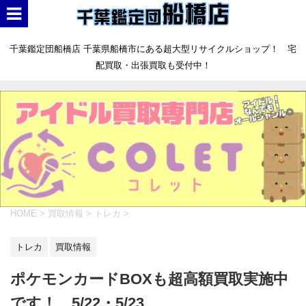
千葉鑑定団船橋店 千葉県船橋市にある超大型リサイクルショップ！ 宅
配買取・出張買取も受付中！
HOME
>
買取情報
>
トレカ
>
トレカ
買取情報
ポケモンカードBOXも超高額買取実施中
です！ 5/22・5/23