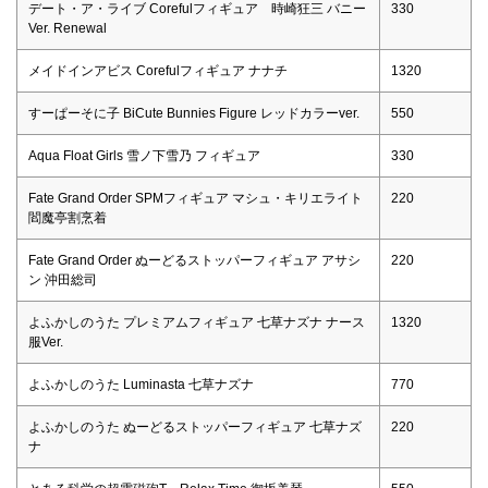
デート・ア・ライブ Corefulフィギュア 時崎狂三 バニー
330
Ver. Renewal
メイドインアビス Corefulフィギュア ナナチ
1320
すーぱーそに子 BiCute Bunnies Figure レッドカラーver.
550
Aqua Float Girls 雪ノ下雪乃 フィギュア
330
Fate Grand Order SPMフィギュア マシュ・キリエライト
220
閻魔亭割烹着
Fate Grand Order ぬーどるストッパーフィギュア アサシ
220
ン 沖田総司
よふかしのうた プレミアムフィギュア 七草ナズナ ナース
1320
服Ver.
よふかしのうた Luminasta 七草ナズナ
770
よふかしのうた ぬーどるストッパーフィギュア 七草ナズ
220
ナ