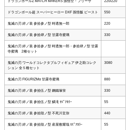
ドラゴンボールZ MATCH MAKERS 孫悟空・フリーザ
220/220
ドラゴンボール超 スーパーヒーロー DXF 孫悟飯 ビースト
550
鬼滅の刃 絆ノ装 参拾参ノ型 時透無一郎
220
鬼滅の刃 絆ノ装 参拾肆ノ型 甘露寺蜜璃
330
鬼滅の刃 絆ノ装 参拾参ノ型 時透無一郎・参拾肆ノ型 甘露
寺蜜璃 2種セット
鬼滅の刃 ワールドコレクタブルフィギュア 伊之助コレク
3080
ション 全５種セット
鬼滅の刃 FIGURIZMα 甘露寺蜜璃
880
鬼滅の刃 絆ノ装 参拾伍ノ型 鋼鐵塚蛍
330
鬼滅の刃 絆ノ装 参拾伍ノ型 鱗滝 ｾﾋﾟｱｶﾗｰ
55
鬼滅の刃 絆ノ装 参拾陸ノ型 不死川玄弥
440
鬼滅の刃 絆ノ装 参拾陸ノ型 産屋敷耀哉 ｾﾋﾟｱｶﾗｰ
55