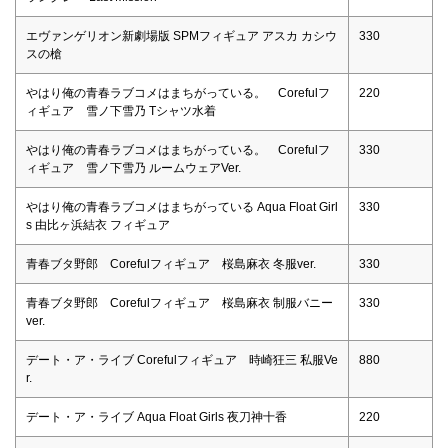
エヴァンゲリオン新劇場版 SPMフィギュア アスカ カシウ
330
スの槍
やはり俺の青春ラブコメはまちがっている。 Corefulフ
220
ィギュア 雪ノ下雪乃 Tシャツ水着
やはり俺の青春ラブコメはまちがっている。 Corefulフ
330
ィギュア 雪ノ下雪乃 ルームウェアVer.
やはり俺の青春ラブコメはまちがっている Aqua Float Girl
330
s 由比ヶ浜結衣 フィギュア
青春ブタ野郎 Corefulフィギュア 桜島麻衣 冬服ver.
330
青春ブタ野郎 Corefulフィギュア 桜島麻衣 制服バニー
330
ver.
デート・ア・ライブ Corefulフィギュア 時崎狂三 私服Ve
880
r.
デート・ア・ライブ Aqua Float Girls 夜刀神十香
220