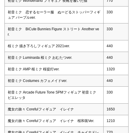
初音ミク Wonderland フィギュア 長靴を履いた猫
770
初音ミク 恋するセーラー服 ぬーどるストッパーフィギ
330
ュア パープルver.
初音ミク BiCute Bunnies Figure ストリート Another ve
330
r.
桜ミク 描き下ろしフィギュア 2021ver.
440
初音ミク Luminasta 桜ミク おむたつver.
440
初音ミク AMP 桜ミク 桜提灯ver.
1320
初音ミク Costumes カフェメイドver.
440
初音ミク Arcade Future Tone SPMフィギュア 初音ミク
330
ピエレッタ
魔女の旅々 Corefulフィギュア イレイナ
1650
魔女の旅々 Corefulフィギュア イレイナ 桜和装Ver.
1210
魔女の旅々 Corefulフィギュア イレイナ チャイナドレ
770