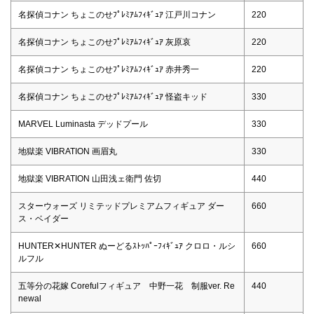
名探偵コナン ちょこのせﾌﾟﾚﾐｱﾑﾌｨｷﾞｭｱ 江戸川コナン
220
名探偵コナン ちょこのせﾌﾟﾚﾐｱﾑﾌｨｷﾞｭｱ 灰原哀
220
名探偵コナン ちょこのせﾌﾟﾚﾐｱﾑﾌｨｷﾞｭｱ 赤井秀一
220
名探偵コナン ちょこのせﾌﾟﾚﾐｱﾑﾌｨｷﾞｭｱ 怪盗キッド
330
MARVEL Luminasta デッドプール
330
地獄楽 VIBRATION 画眉丸
330
地獄楽 VIBRATION 山田浅ェ衛門 佐切
440
スターウォーズ リミテッドプレミアムフィギュア ダー
660
ス・ベイダー
HUNTER✕HUNTER ぬーどるｽﾄｯﾊﾟｰﾌｨｷﾞｭｱ クロロ・ルシ
660
ルフル
五等分の花嫁 Corefulフィギュア 中野一花 制服ver. Re
440
newal