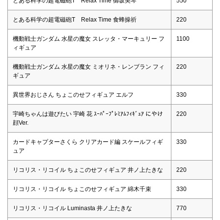
とある科学の超電磁砲T Relax Time 御坂美琴
550
とある科学の超電磁砲T Relax Time 食蜂操祈
220
機動戦士ガンダム 水星の魔女 スレッタ・マーキュリー フ
1100
ィギュア
機動戦士ガンダム 水星の魔女 ミオリネ・レンブラン フィ
220
ギュア
異世界おじさん ちょこのせフィギュア エルフ
330
宇崎ちゃんは遊びたい 宇崎 花 ｽｰﾊﾟｰﾌﾟﾚﾐｱﾑﾌｨｷﾞｭｱ にやけ
220
顔Ver.
カードキャプターさくら クリアカード編 スケールフィギ
330
ュア
リコリス・リコイル ちょこのせフィギュア 井ノ上たきな
220
リコリス・リコイル ちょこのせフィギュア 綿木千束
330
リコリス・リコイル Luminasta 井ノ上たきな
770