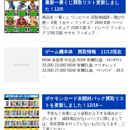
最新一番くじ買取リスト更新しまし
た！12/5
商品名 一番くじ ワンピース 百獣海賊団～飛び六
胞～ A賞 うるティ フィギュア 2640 B賞 ページ
ワン フィギュア 2200 C賞 X・ドレーク フィギュ
ア 1760 D賞 ササキ フィギュア …
ゲーム機本体 買取情報 11/13現在
NSW 未使用 中古品 NSW 有機EL版 ﾈｵﾝ/ﾎﾜｲﾄ
33,000 23,000 NSW 有機EL版 マリオレッド
33,000 27,000 NSW 有機EL版 ﾏｲﾆﾝﾃﾝﾄﾞｰ 28,0
…
ポケモンカード未開封パック買取リス
トを更新しました！12/16～
予告なく在庫により金額が上下する場合がご
ざいます。 値段表記がないパックに関しまして
は、現在買取を行っていないものになります。ご
了承ください。