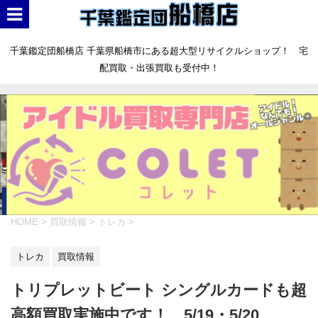
千葉鑑定団船橋店 千葉県船橋市にある超大型リサイクルショップ！ 宅
配買取・出張買取も受付中！
HOME
>
買取情報
>
トレカ
>
トレカ
買取情報
トリプレットビート シングルカードも超
高額買取実施中です！ 5/19・5/20