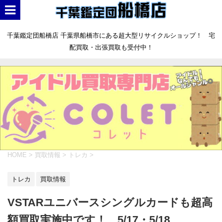
千葉鑑定団船橋店 千葉県船橋市にある超大型リサイクルショップ！ 宅
配買取・出張買取も受付中！
HOME
>
買取情報
>
トレカ
>
トレカ
買取情報
VSTARユニバースシングルカードも超高
額買取実施中です！ 5/17・5/18