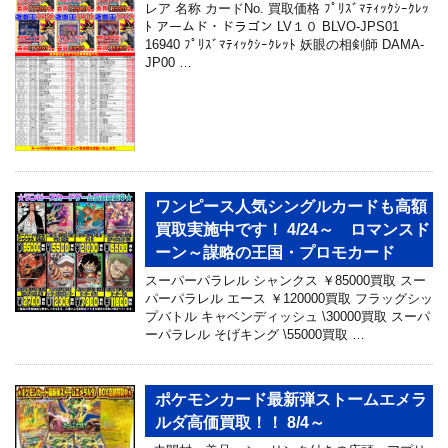
レア 名称 カードNo. 買取価格 ﾌﾟﾘｽﾞﾏﾃｨｯｸｼｰｸﾚｯ
ﾄ アームド・ドラゴン LV１０ BLVO-JPS01
16940 ﾌﾟﾘｽﾞﾏﾃｨｯｸｼｰｸﾚｯﾄ 妖眼の相剣師 DAMA-
JP00 …
ワンピース人気シングルカードも高額
買取実施中です！ 4/24～ ロマンスド
ーン～謀略の王国・プロモカード
スーパーパラレル シャンクス ￥85000買取 スー
パーパラレル エース ￥120000買取 フラッグシッ
プバトル キャベンディッシュ \30000買取 スーパ
ーパラレル そげキング \55000買取 …
ポケモンカード最新弾ストームエメラ
ルダ高価買取！！ 8/4～