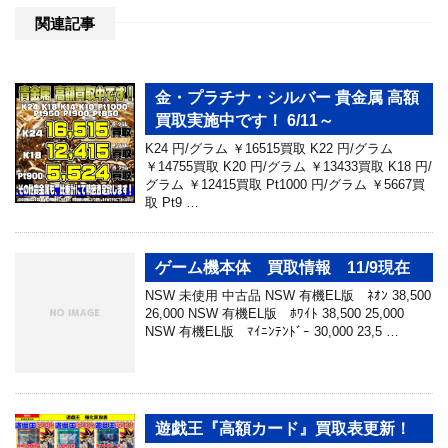
関連記事
金・プラチナ・シルバー 貴金属 高額
買取実施中です！ 6/11～
K24 円/グラム ￥16515買取 K22 円/グラム
￥14755買取 K20 円/グラム ￥13433買取 K18 円/
グラム ￥12415買取 Pt1000 円/グラム ￥5667買
取 Pt9 …
ゲーム機本体 買取情報 11/9現在
NSW 未使用 中古品 NSW 有機EL版 ﾈｵﾝ 38,500
26,000 NSW 有機EL版 ﾎﾜｲﾄ 38,500 25,000
NSW 有機EL版 ﾏｲﾆﾝﾃﾝﾄﾞｰ 30,000 23,5 …
遊戯王『高額カード』買取表更新！