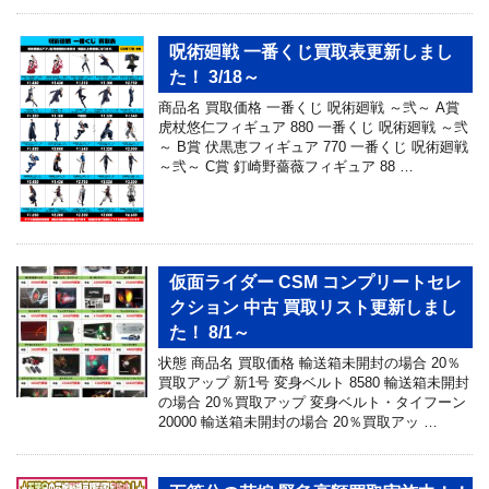
呪術廻戦 一番くじ買取表更新しまし
た！ 3/18～
商品名 買取価格 一番くじ 呪術廻戦 ～弐～ A賞
虎杖悠仁フィギュア 880 一番くじ 呪術廻戦 ～弐
～ B賞 伏黒恵フィギュア 770 一番くじ 呪術廻戦
～弐～ C賞 釘崎野薔薇フィギュア 88 …
仮面ライダー CSM コンプリートセレ
クション 中古 買取リスト更新しまし
た！ 8/1～
状態 商品名 買取価格 輸送箱未開封の場合 20％
買取アップ 新1号 変身ベルト 8580 輸送箱未開封
の場合 20％買取アップ 変身ベルト・タイフーン
20000 輸送箱未開封の場合 20％買取アッ …