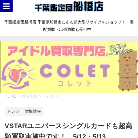
千葉鑑定団船橋店 千葉県船橋市にある超大型リサイクルショップ！ 宅
配買取・出張買取も受付中！
HOME
>
買取情報
>
トレカ
>
トレカ
買取情報
VSTARユニバースシングルカードも超高
額買取実施中です！ 5/12・5/13