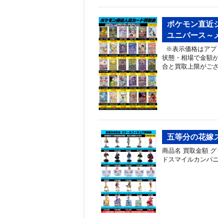
ポケモン直近シ
ユニバース～メ
※表示価格はアプ
状態・相場で金額
合と買取上限がご
五等分の花嫁ス
商品名 買取金額 グッド
ドスマイルカンパニー 中野