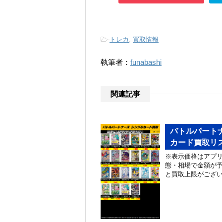
-
トレカ
,
買取情報
執筆者：
funabashi
関連記事
バトルパートナ
カード買取リス
※表示価格はアプ
態・相場で金額が
と買取上限がござ