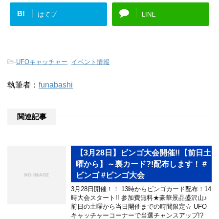
B!
はてブ
LINE
-
UFOキャッチャー
,
イベント情報
執筆者：
funabashi
関連記事
【3月28日】ビンゴ大会開催!!【前日土
曜から】～裏カード?!配布します！ #
ビンゴ #ビンゴ大会
3月28日開催！！ 13時からビンゴカード配布！14
時大会スタート!! 参加費無料★豪華景品盛沢山♪
前日の土曜から当日開催までの時間限定☆ UFO
キャッチャーコーナーで当選チャンスアップ!?