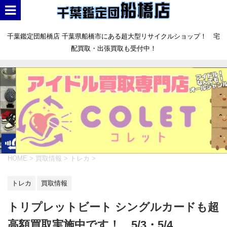
千葉鑑定団船橋店 千葉県船橋市にある超大型リサイクルショップ！ 宅
配買取・出張買取も受付中！
HOME
>
買取情報
>
トレカ
>
トレカ
買取情報
トリプレットビート シングルカードも超
高額買取実施中です！ 5/3・5/4