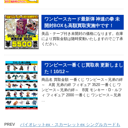
ワンピースカード最新弾 神速の拳 未
開封BOXも高額買取実施中です！
美品・テープ付き未開封の価格になります。在庫
により買取金額は随時変動いたしますのでご了承
ください。
ワンピース一番くじ買取表 更新しまし
た！10/12～
商品名 買取金額 一番くじ ワンピース～兄弟の絆
～ A賞 兄弟の絆 フィギュア 3520 一番くじ ワ
ンピース～兄弟の絆～ B賞 モンキー・D・ルフ
ィ フィギュア 2000 一番くじ ワンピース～兄弟
…
PREV
バイオレットex・スカーレットex シングルカードも