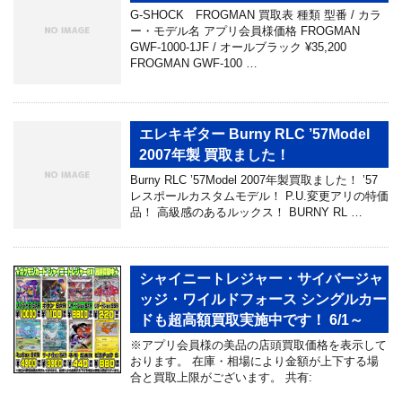
G-SHOCK FROGMAN 買取表 種類 型番 / カラ
ー・モデル名 アプリ会員様価格 FROGMAN
GWF-1000-1JF / オールブラック ¥35,200
FROGMAN GWF-100 …
エレキギター Burny RLC ’57Model
2007年製 買取ました！
Burny RLC ’57Model 2007年製買取ました！ ’57
レスポールカスタムモデル！ P.U.変更アリの特価
品！ 高級感のあるルックス！ BURNY RL …
シャイニートレジャー・サイバージャ
ッジ・ワイルドフォース シングルカー
ドも超高額買取実施中です！ 6/1～
※アプリ会員様の美品の店頭買取価格を表示して
おります。 在庫・相場により金額が上下する場
合と買取上限がございます。 共有: