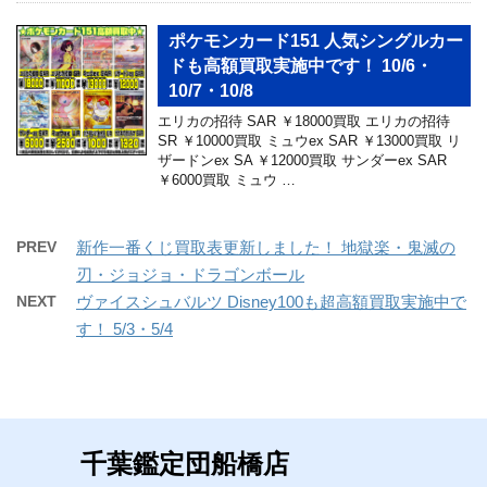
ポケモンカード151 人気シングルカー
ドも高額買取実施中です！ 10/6・
10/7・10/8
エリカの招待 SAR ￥18000買取 エリカの招待
SR ￥10000買取 ミュウex SAR ￥13000買取 リ
ザードンex SA ￥12000買取 サンダーex SAR
￥6000買取 ミュウ …
PREV
新作一番くじ買取表更新しました！ 地獄楽・鬼滅の
刃・ジョジョ・ドラゴンボール
NEXT
ヴァイスシュバルツ Disney100も超高額買取実施中で
す！ 5/3・5/4
千葉鑑定団船橋店