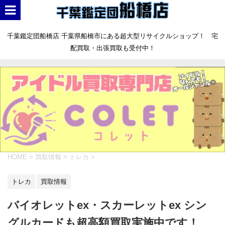
千葉鑑定団船橋店 千葉県船橋市にある超大型リサイクルショップ！ 宅
配買取・出張買取も受付中！
HOME
>
買取情報
>
トレカ
>
トレカ
買取情報
バイオレットex・スカーレットex シン
グルカードも超高額買取実施中です！