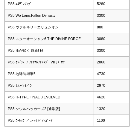
PS5 ｴﾙﾃﾞﾝﾘﾝｸﾞ
5280
PS5 Wo Long:Fallen Dynasty
3300
PS5 ヴァルキリーエリュシオン
880
PS5 スターオーシャン6 THE DIVINE FORCE
3080
PS5 龍が如く 維新! 極
3300
PS5 ｸﾗｲｼｽｺｱ ﾌｧｲﾅﾙﾌｧﾝﾀｼﾞｰVII ﾘﾕﾆｵﾝ
2860
PS5 地球防衛軍6
4730
PS5 ｻﾑﾗｲﾒｲﾃﾞﾝ
2970
PS5 R-TYPE FINAL 3 EVOLVED
4620
PS5 ソウルハッカーズ2 [通常版]
1320
PS5 ｺｰﾙｵﾌﾞﾃﾞｭｰﾃｨ ｳﾞｧﾝｶﾞｰﾄﾞ
1100