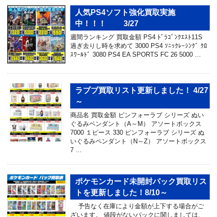
人気PS4ソフト強化買取実施
中！！！ 3/27
週間ランキング 買取金額 PS4 ﾄﾞﾗｺﾞﾝｸｴｽﾄ11S
過ぎ去りし時を求めて 3000 PS4 ｿﾆｯｸﾚｰｼﾝｸﾞ ｸﾛ
ｽﾜｰﾙﾄﾞ 3080 PS4 EA SPORTS FC 26 5000 …
ラブブ買取リスト更新しました！ 4/27
～
商品名 買取金額 ピンフォーラブ シリーズ ぬい
ぐるみペンダント（A～M） アソートボックス
7000 １ピース 330 ピンフォーラブ シリーズ ぬ
いぐるみペンダント（N～Z） アソートボックス
7 …
ポケモンカード未開封パック買取リス
トを更新しました！8/10～
予告なく在庫により金額が上下する場合がご
ざいます。 値段がないパックに関しましては、