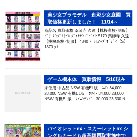
美少女プラモデル 創彩少女庭園 買
取価格更新しました！ 11/14～
商品名 買取価格 薬師寺 久遠【桃桜高校･制服】
ﾄﾞﾘｰﾐﾝｸﾞｽﾀｲﾙ ﾀﾞｲﾔﾓﾝﾄﾞﾋﾛｲﾝ 5170 薬師寺 久遠
【桃桜高校･制服】 4840 ﾄﾞﾚｽｱｯﾌﾟﾎﾞﾃﾞｨ【S】
1870 ﾀｲ …
ゲーム機本体 買取情報 5/16現在
未使用 中古品 NSW 有機EL版 ﾈｵﾝ 34,000
28,000 NSW 有機EL版 ﾎﾜｲﾄ 34,000 28,000
NSW 有機EL版 ﾏｲﾆﾝﾃﾝﾄﾞｰ 30,000 23,500 N …
バイオレットex・スカーレットex シ
ングルカードも超高額買取実施中で