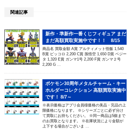
関連記事
新作・準新作一番くじフィギュア まだ
まだ高額買取実施中です！！ 8/15
商品名 買取金額 A賞 アルティメット悟飯 1,540
B賞 ピッコロ 2,200 C賞 孫悟空 1,650 D賞 ベジー
タ 1,320 E賞 ガンマ1号 2,200 F賞 ガンマ２号
2,200 G …
ポケモン30周年メタルチャーム・キー
ホルダーコレクション 高額買取実施中
です！ 8/7～
※表示価格はアプリ会員様価格の美品・完品の上
限価格になります。 ※シリーズごとに必ず分け
て買取にお持ちください。 ※同一商品は5個まで
のお買取となります。 ※在庫状況により金額が
上下する場合がございま …