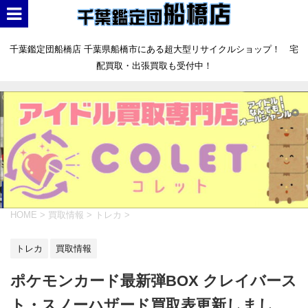
千葉鑑定団船橋店 千葉県船橋市にある超大型リサイクルショップ！ 宅
配買取・出張買取も受付中！
HOME
>
買取情報
>
トレカ
>
トレカ
買取情報
ポケモンカード最新弾BOX クレイバース
ト・スノーハザード買取表更新しまし