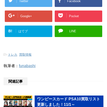
Twitter
Facebook
Google+
Pocket
B!
はてブ
LINE
-
トレカ
,
買取情報
執筆者：
funabashi
関連記事
ワンピースカード PSA10買取リスト
更新しました！11/1～