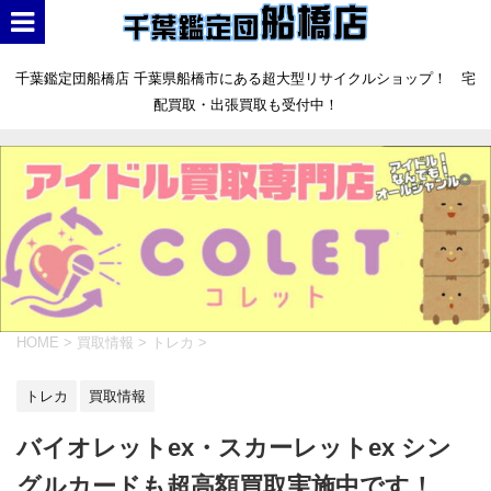
千葉鑑定団船橋店 千葉県船橋市にある超大型リサイクルショップ！ 宅
配買取・出張買取も受付中！
HOME
>
買取情報
>
トレカ
>
トレカ
買取情報
バイオレットex・スカーレットex シン
グルカードも超高額買取実施中です！