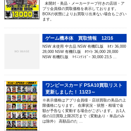
未開封・美品・メーカーテープ付きの店頭・ア
プリ会員様の買取価格を表示しております。
BOXの状態によりお買取り出来ない場合もござい
ます。
ゲーム機本体 買取情報 12/16
NSW 未使用 中古品 NSW 有機EL版 ﾈｵﾝ 36,000
28,000 NSW 有機EL版 ﾎﾜｲﾄ 36,000 28,000
NSW 有機EL版 ﾏｲﾆﾝﾃﾝﾄﾞｰ 30,000 23,5 …
ワンピースカード PSA10買取リスト
更新しました！ 11/23～
※表示価格はアプリ会員様・店頭買取の美品の上
限価格になります。 在庫状況・状態・相場で金
額が予告なく変動する場合がございます。 お1人
様の1日買取上限20万まで（変動あり・単品のみ
は除外） 高額品のた …