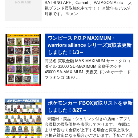
BATHING APE、Carhartt、PATAGONIA etc… 人
気ブランド買取強化中です！！ ※近年モデルが
対象です。 ※メン …
ワンピース P.O.P MAXIMUM・
warriors alliance シリーズ買取表更新
しました！1/3～
商品名 買取金額 MAS-MAXIMUM サー・クロコ
ダイル 33000 SE-MAXIMUM 金獅子のシキ
45000 SA-MAXIMUM 天夜叉 ドンキホーテ・ド
フラミンゴ 1870 …
ポケモンカードBOX買取リストを更新
しました！8/27～
未開封・美品・シュリンク付きの店頭・アプリ
会員様の買取価格を表示しております。 在庫に
より予告なく金額が上下する場合と買取上限や、
お振込対応になる場合がございます。予めご了承