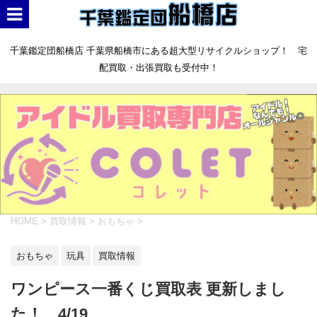
千葉鑑定団船橋店 千葉県船橋市にある超大型リサイクルショップ！ 宅
配買取・出張買取も受付中！
HOME
>
買取情報
>
おもちゃ
>
おもちゃ
玩具
買取情報
ワンピース一番くじ買取表 更新しまし
た！ 4/19