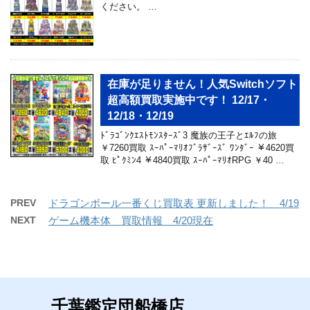
ください。 …
在庫が足りません！人気Switchソフト
超高額買取実施中です！ 12/17・
12/18・12/19
ﾄﾞﾗｺﾞﾝｸｴｽﾄﾓﾝｽﾀｰｽﾞ3 魔族の王子とｴﾙﾌの旅
￥7260買取 ｽｰﾊﾟｰﾏﾘｵﾌﾞﾗｻﾞｰｽﾞ ﾜﾝﾀﾞｰ ￥4620買
取 ﾋﾟｸﾐﾝ4 ￥4840買取 ｽｰﾊﾟｰﾏﾘｵRPG ￥40 …
PREV
ドラゴンボール一番くじ買取表 更新しました！ 4/19
NEXT
ゲーム機本体 買取情報 4/20現在
千葉鑑定団船橋店