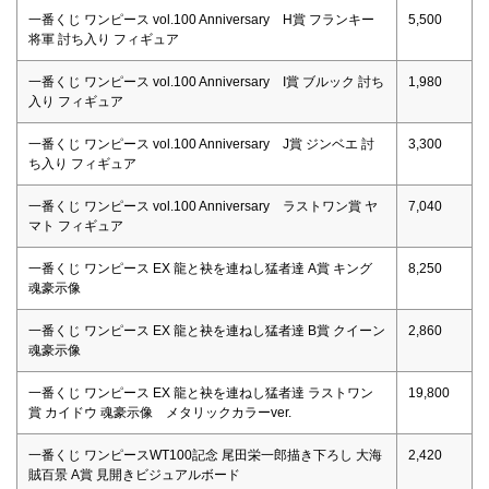
一番くじ ワンピース vol.100 Anniversary H賞 フランキー
5,500
将軍 討ち入り フィギュア
一番くじ ワンピース vol.100 Anniversary I賞 ブルック 討ち
1,980
入り フィギュア
一番くじ ワンピース vol.100 Anniversary J賞 ジンベエ 討
3,300
ち入り フィギュア
一番くじ ワンピース vol.100 Anniversary ラストワン賞 ヤ
7,040
マト フィギュア
一番くじ ワンピース EX 龍と袂を連ねし猛者達 A賞 キング
8,250
魂豪示像
一番くじ ワンピース EX 龍と袂を連ねし猛者達 B賞 クイーン
2,860
魂豪示像
一番くじ ワンピース EX 龍と袂を連ねし猛者達 ラストワン
19,800
賞 カイドウ 魂豪示像 メタリックカラーver.
一番くじ ワンピースWT100記念 尾田栄一郎描き下ろし 大海
2,420
賊百景 A賞 見開きビジュアルボード