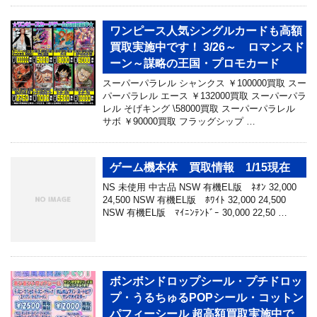
ワンピース人気シングルカードも高額
買取実施中です！ 3/26～ ロマンスド
ーン～謀略の王国・プロモカード
スーパーパラレル シャンクス ￥100000買取 スー
パーパラレル エース ￥132000買取 スーパーパラ
レル そげキング \58000買取 スーパーパラレル
サボ ￥90000買取 フラッグシップ …
ゲーム機本体 買取情報 1/15現在
NS 未使用 中古品 NSW 有機EL版 ﾈｵﾝ 32,000
24,500 NSW 有機EL版 ﾎﾜｲﾄ 32,000 24,500
NSW 有機EL版 ﾏｲﾆﾝﾃﾝﾄﾞｰ 30,000 22,50 …
ボンボンドロップシール・プチドロッ
プ・うるちゅるPOPシール・コットン
パフィーシール 超高額買取実施中で