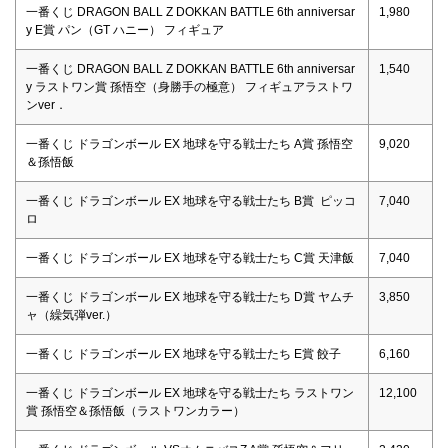
一番くじ DRAGON BALL Z DOKKAN BATTLE 6th anniversar
1,980
y E賞 パン（GT ハニー） フィギュア
一番くじ DRAGON BALL Z DOKKAN BATTLE 6th anniversar
1,540
y ラストワン賞 孫悟空（身勝手の極意） フィギュアラストワ
ンver．
一番くじ ドラゴンボール EX 地球を守る戦士たち A賞 孫悟空
9,020
＆孫悟飯
一番くじ ドラゴンボール EX 地球を守る戦士たち B賞 ピッコ
7,040
ロ
一番くじ ドラゴンボール EX 地球を守る戦士たち C賞 天津飯
7,040
一番くじ ドラゴンボール EX 地球を守る戦士たち D賞 ヤムチ
3,850
ャ（繰気弾ver.）
一番くじ ドラゴンボール EX 地球を守る戦士たち E賞 餃子
6,160
一番くじ ドラゴンボール EX 地球を守る戦士たち ラストワン
12,100
賞 孫悟空＆孫悟飯（ラストワンカラー）