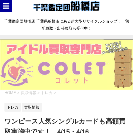
千葉鑑定団船橋店 千葉県船橋市にある超大型リサイクルショップ！ 宅
配買取・出張買取も受付中！
HOME
>
買取情報
>
トレカ
>
トレカ
買取情報
ワンピース人気シングルカードも高額買
取実施中です！ 4/15・4/16