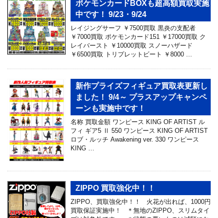
ポケモンカードBOXも超高額買取実施
中です！ 9/23・9/24
レイジングサーフ ￥7500買取 黒炎の支配者
￥7000買取 ポケモンカード151 ￥17000買取 ク
レイバースト ￥10000買取 スノーハザード
￥6500買取 トリプレットビート ￥8000 …
新作プライズフィギュア買取表更新し
ました！ 9/4～ プラスアップキャンペ
ーンも実施中です！
名称 買取金額 ワンピース KING OF ARTIST ル
フィ ギア5 Ⅱ 550 ワンピース KING OF ARTIST
ロブ・ルッチ Awakening ver. 330 ワンピース
KING …
ZIPPO 買取強化中！！
ZIPPO、買取強化中！！ 火花が出れば、1000円
買取保証実施中！ ＊無地のZIPPO、スリムタイ