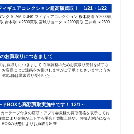
ィギュアコレクション超高額買取！ 1/21・1/22
ンク SLAM DUNK フィギュアコレクション 桜木花道 ￥2000買
買取 赤木剛 ￥2500買取 宮城リョータ ￥2200買取 三井寿 ￥2500
ーのお買取りにつきまして
のお買取りにつきまして 在庫調整のためお買取り受付を終了さ
 お客様にはご迷惑をお掛けしますがご了承くださいますようお
4/1以降は通常通り受付いた …
ドBOXも高額買取実施中です！ 12/1～
ーカーテープ付きの店頭・アプリ会員様の買取価格を表示してお
在庫により金額が上下する場合と買取上限や、お振込対応になる
 BOXの状態によりお買取り出来 …