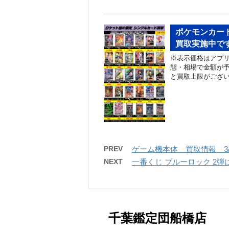
ポケモンカード
買取実施中です
※表示価格はアプ
態・相場で金額が
と買取上限がござ
PREV
ゲーム機本体 買取情報 3/
NEXT
一番くじ ブルーロック 2
千葉鑑定団船橋店