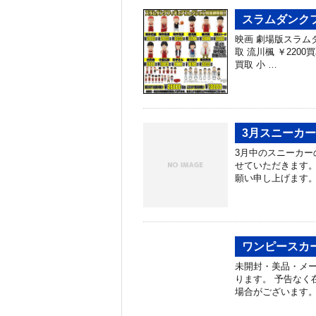
スラムダンクフ
映画 劇場版スラムダ
取 流川楓 ￥2200
買取 小 …
3月スニーカ
3月中のスニーカー
せていただきます。
願い申し上げます。 
ワンピースカー
未開封・美品・メ
ります。 予告なく
場合がございます。