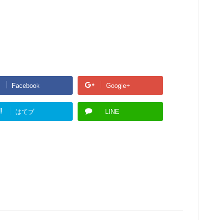
Facebook
Google+
!
はてブ
LINE