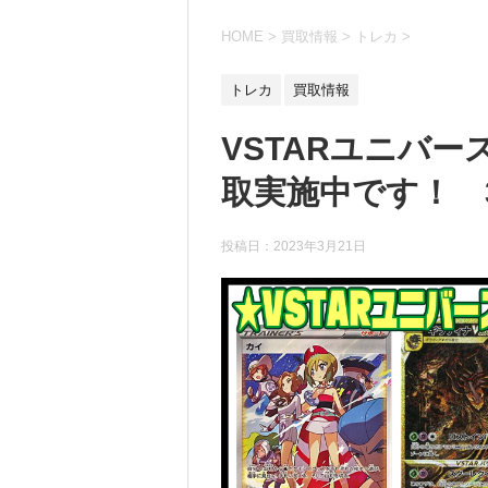
HOME
>
買取情報
>
トレカ
>
トレカ
買取情報
VSTARユニバ
取実施中です！ 3/
投稿日：
2023年3月21日