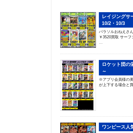
レイジングサ
10/2・10/3
パラソルおねえさん S
￥3520買取 サーフゴ
…
ロケット団の栄
～
※アプリ会員様の美
が上下する場合と
ワンピース人気