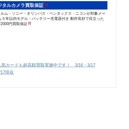
ジタルカメラ買取保証
イルム・ソニー・オリンパス・ペンタックス・ニコンが対象メー
ら５年以内モデル・バッテリー充電器付き 動作良好で目立った
2000円買取保証
カードも超高額買取実施中です！ 3/16・3/17
17現在