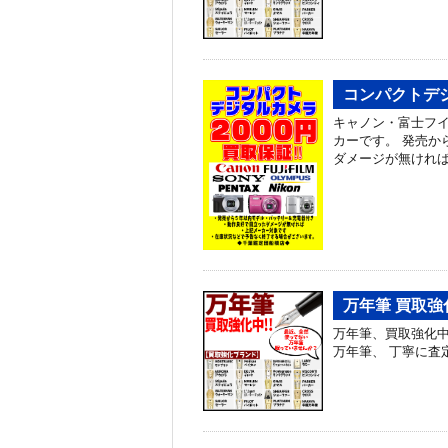
コンパクトデ
キャノン・富士フ
カーです。 発売か
ダメージが無ければ
万年筆 買取強
万年筆、買取強化
万年筆、 丁寧に査