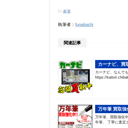
-
家電
執筆者：
funabashi
関連記事
カーナビ、買
カーナビ、なんでも
https://kaitori.ch
万年筆 買取強
万年筆、買取強化中
年筆、 丁寧に査定