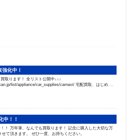
取強化中！
買取ります！ 全リスト公開中↓↓↓
ibakan.jp/list/appliance/car_supplies/carnavi/ 宅配買取、はじめ …
化中！！
！！ 万年筆、なんでも買取ります！ 記念に購入した大切な万
させて頂きます。 ぜひ一度、お持ちください。