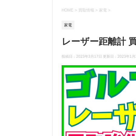
HOME
>
買取情報
>
家電
>
家電
レーザー距離計 
投稿日：2023年3月17日 更新日：
2023年1月