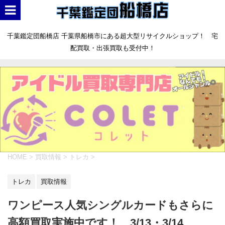
千葉鑑定団船橋店 千葉県船橋市にある超大型リサイクルショップ！ 宅
配買取・出張買取も受付中！
HOME
>
買取情報
>
トレカ
>
トレカ
買取情報
ワンピース人気シングルカードもさらに
高額買取実施中です！ 3/13・3/14