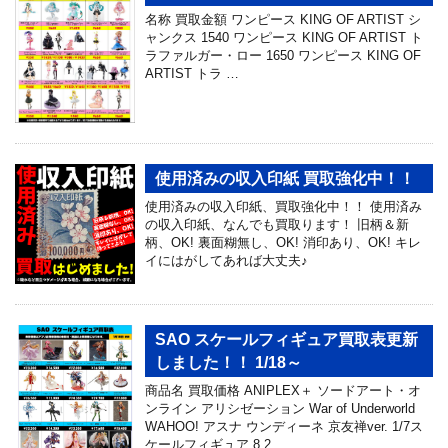
名称 買取金額 ワンピース KING OF ARTIST シ
ャンクス 1540 ワンピース KING OF ARTIST ト
ラファルガー・ロー 1650 ワンピース KING OF
ARTIST トラ …
使用済みの収入印紙 買取強化中！！
使用済みの収入印紙、買取強化中！！ 使用済み
の収入印紙、なんでも買取ります！ 旧柄＆新
柄、OK! 裏面糊無し、OK! 消印あり、OK! キレ
イにはがしてあれば大丈夫♪
SAO スケールフィギュア買取表更新
しました！！ 1/18～
商品名 買取価格 ANIPLEX＋ ソードアート・オ
ンライン アリシゼーション War of Underworld
WAHOO! アスナ ウンディーネ 京友禅ver. 1/7ス
ケールフィギュア 8,2 …