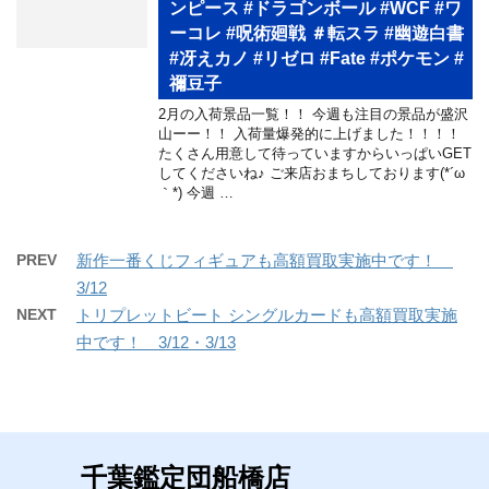
ンピース #ドラゴンボール #WCF #ワ
ーコレ #呪術廻戦 ＃転スラ #幽遊白書
#冴えカノ #リゼロ #Fate #ポケモン #
禰豆子
2月の入荷景品一覧！！ 今週も注目の景品が盛沢
山ーー！！ 入荷量爆発的に上げました！！！！
たくさん用意して待っていますからいっぱいGET
してくださいね♪ ご来店おまちしております(*´ω
｀*) 今週 …
PREV
新作一番くじフィギュアも高額買取実施中です！
3/12
NEXT
トリプレットビート シングルカードも高額買取実施
中です！ 3/12・3/13
千葉鑑定団船橋店