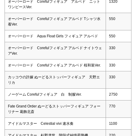
オーバーロード Corefulフィギュア アルベド ニット
1320
ワンピースVer.
オーバーロード Corefulフィギュア アルベド Tシャツ水
550
着Ver.
オーバーロード Aqua Float Girls フィギュア アルベド
550
オーバーロード Corefulフィギュア アルベド ナイトウェ
330
アVer.
オーバーロード Corefulフィギュア アルベド 桜和装Ver.
330
カッコウの許嫁 ぬーどるストッパーフィギュア 天野エ
330
リカ
ノーゲーム Corefulフィギュア 白 制服Ver.
2750
Fate Grand Order ぬーどるストッパーフィギュア フォー
770
リナー 葛飾北斎
アイドルマスター Celestial vivi 速水奏
1100
アイドルマスター 杜野凛世 階段式純情昇降機
220