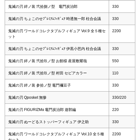
鬼滅の刃 絆ノ装 弐拾捌ノ型 竈門炭治郎
330
鬼滅の刃 ちょこのせﾌﾟﾚﾐｱﾑﾌｨｷﾞｭｱ 時透無一郎 柱合会議
330
鬼滅の刃 ワールドコレクタブルフィギュア Vol.9 全５種セ
2200
ット
鬼滅の刃 ちょこのせﾌﾟﾚﾐｱﾑﾌｨｷﾞｭｱ 伊黒小芭内 柱合会議
330
鬼滅の刃 絆ノ装 弐拾玖ノ型 お館様 産屋敷耀哉
550
鬼滅の刃 絆ノ装 弐拾玖ノ型 村田 セピアカラー
110
鬼滅の刃 絆ノ装 参拾ノ型 竈門禰豆子
330
鬼滅の刃 Qposket 無惨
330/220
鬼滅の刃 FIGURIZMα 竈門炭治郎 遊郭編
220
鬼滅の刃 ぬーどるストッパーフィギュア 伊之助
330
鬼滅の刃 ワールドコレクタブルフィギュア Vol.10 全５種
2200
セット