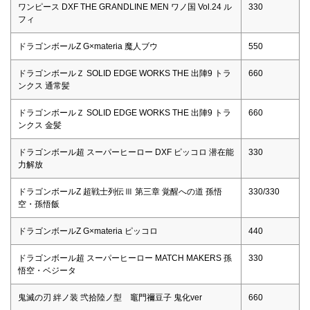
ワンピース DXF THE GRANDLINE MEN ワノ国 Vol.24 ル
330
フィ
ドラゴンボールZ G×materia 魔人ブウ
550
ドラゴンボールＺ SOLID EDGE WORKS THE 出陣9 トラ
660
ンクス 通常髪
ドラゴンボールＺ SOLID EDGE WORKS THE 出陣9 トラ
660
ンクス 金髪
ドラゴンボール超 スーパーヒーロー DXF ピッコロ 潜在能
330
力解放
ドラゴンボールZ 超戦士列伝Ⅲ 第三章 覚醒への道 孫悟
330/330
空・孫悟飯
ドラゴンボールZ G×materia ピッコロ
440
ドラゴンボール超 スーパーヒーロー MATCH MAKERS 孫
330
悟空・ベジータ
鬼滅の刃 絆ノ装 弐拾陸ノ型 竈門禰豆子 鬼化ver
660