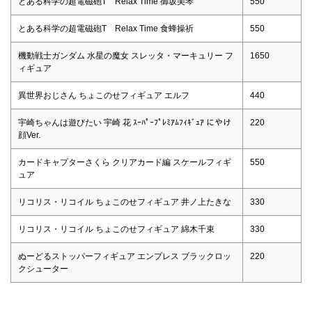
とある科学の超電磁砲T Relax Time 御坂美琴
550
とある科学の超電磁砲T Relax Time 食蜂操祈
550
機動戦士ガンダム 水星の魔女 スレッタ・マーキュリー フ
1650
ィギュア
異世界おじさん ちょこのせフィギュア エルフ
440
宇崎ちゃんは遊びたい 宇崎 花 ｽｰﾊﾟｰﾌﾟﾚﾐｱﾑﾌｨｷﾞｭｱ にやけ
220
顔Ver.
カードキャプターさくら クリアカード編 スケールフィギ
550
ュア
リコリス・リコイル ちょこのせフィギュア 井ノ上たきな
330
リコリス・リコイル ちょこのせフィギュア 綿木千束
330
ぬーどるストッパーフィギュア エンプレス ブラックロッ
220
クシューター