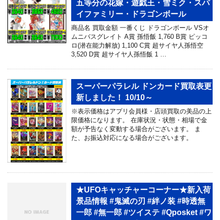
五等分の花嫁・遊戯王・雪ミク・スパ
イファミリー・ドラゴンボール
商品名 買取金額 一番くじ ドラゴンボール VSオ
ムニバスグレイト A賞 孫悟飯 1,760 B賞 ピッコ
ロ(潜在能力解放) 1,100 C賞 超サイヤ人孫悟空
3,520 D賞 超サイヤ人孫悟飯 1 …
スーパーパラレル ドンカード買取表更
新しました！ 10/10～
※表示価格はアプリ会員様・店頭買取の美品の上
限価格になります。 在庫状況・状態・相場で金
額が予告なく変動する場合がございます。 ま
た、お振込対応になる場合がございます。
★UFOキャッチャーコーナー★新入荷
景品情報 #鬼滅の刃 #絆ノ装 #時透無
一郎 #無一郎 #ツイステ #Qposket #ワ