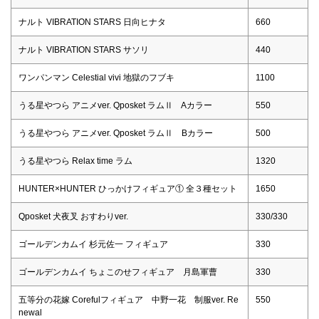
ナルト VIBRATION STARS 日向ヒナタ
660
ナルト VIBRATION STARS サソリ
440
ワンパンマン Celestial vivi 地獄のフブキ
1100
うる星やつら アニメver. Qposket ラムⅡ Aカラー
550
うる星やつら アニメver. Qposket ラムⅡ Bカラー
500
うる星やつら Relax time ラム
1320
HUNTER×HUNTER ひっかけフィギュア① 全３種セット
1650
Qposket 犬夜叉 おすわりver.
330/330
ゴールデンカムイ 杉元佐一 フィギュア
330
ゴールデンカムイ ちょこのせフィギュア 月島軍曹
330
五等分の花嫁 Corefulフィギュア 中野一花 制服ver. Re
550
newal