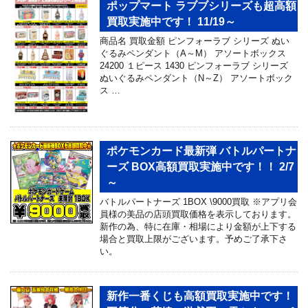
ポップマート ラブブシリーズも超高額
買取実施中です！ 11/19～
商品名 買取金額 ピンフォーラブ シリーズ ぬい
ぐるみペンダント（A～M） アソートボックス
24200 １ピース 1430 ピンフォーラブ シリーズ
ぬいぐるみペンダント（N～Z） アソートボック
ス …
ポケモンカード最新弾 バトルパートナ
ーズ BOX高額買取実施中です！！ 2/7
～
バトルパートナーズ 1BOX \9000買取 ※アプリ会
員様の美品の店頭買取価格を表示しております。
新作の為、特に在庫・相場により金額が上下する
場合と買取上限がございます。予めご了承下さ
い。
新作一番くじも高額買取実施中です！