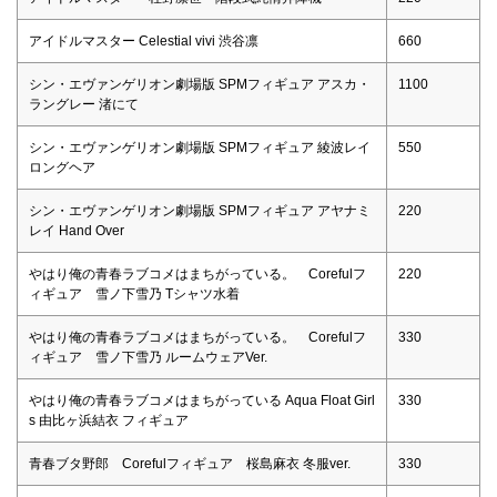
アイドルマスター Celestial vivi 渋谷凛
660
シン・エヴァンゲリオン劇場版 SPMフィギュア アスカ・
1100
ラングレー 渚にて
シン・エヴァンゲリオン劇場版 SPMフィギュア 綾波レイ
550
ロングヘア
シン・エヴァンゲリオン劇場版 SPMフィギュア アヤナミ
220
レイ Hand Over
やはり俺の青春ラブコメはまちがっている。 Corefulフ
220
ィギュア 雪ノ下雪乃 Tシャツ水着
やはり俺の青春ラブコメはまちがっている。 Corefulフ
330
ィギュア 雪ノ下雪乃 ルームウェアVer.
やはり俺の青春ラブコメはまちがっている Aqua Float Girl
330
s 由比ヶ浜結衣 フィギュア
青春ブタ野郎 Corefulフィギュア 桜島麻衣 冬服ver.
330