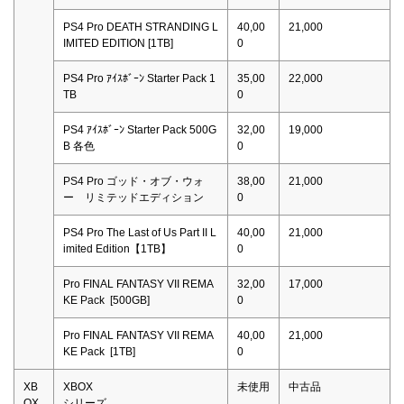
PS4 Pro DEATH STRANDING L
40,00
21,000
IMITED EDITION [1TB]
0
PS4 Pro ｱｲｽﾎﾞｰﾝ Starter Pack 1
35,00
22,000
TB
0
PS4 ｱｲｽﾎﾞｰﾝ Starter Pack 500G
32,00
19,000
B 各色
0
PS4 Pro ゴッド・オブ・ウォ
38,00
21,000
ー リミテッドエディション
0
PS4 Pro The Last of Us Part II L
40,00
21,000
imited Edition【1TB】
0
Pro FINAL FANTASY VII REMA
32,00
17,000
KE Pack [500GB]
0
Pro FINAL FANTASY VII REMA
40,00
21,000
KE Pack [1TB]
0
XB
XBOX
未使用
中古品
OX
シリーズ