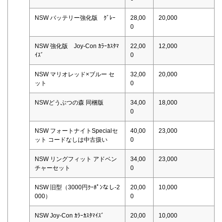
NSW バッテリー強化版 ｸﾞﾚｰ
28,00
20,000
0
NSW 強化版 Joy-Con ｶﾗｰｶｽﾀﾏ
22,00
12,000
ｲｽﾞ
0
NSW マリオレッド×ブルー セ
32,00
20,000
ット
0
NSWどうぶつの森 同梱版
34,00
18,000
0
NSW フォートナイトSpecialセ
40,00
23,000
ット コードなしは中古扱い
0
NSW リングフィット アドベン
34,00
23,000
チャーセット
0
NSW 旧型（3000円ｸｰﾎﾟﾝなし-2
20,00
10,000
000）
0
NSW Joy-Con ｶﾗｰｶｽﾀﾏｲｽﾞ
20,00
10,000