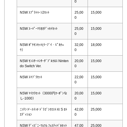
0
NSW ｽﾌﾟﾗﾄｩｰﾝ2ｾｯﾄ
25,00
15,000
0
NSW ｽｰﾊﾟｰﾏﾘｵｵﾃﾞｯｾｲｾｯﾄ
25,00
15,000
0
NSW ﾎﾟｹﾓﾝｾｯﾄ(ｲｰﾌﾞｲ・ﾋﾟｶﾁｭ
32,00
18,000
ｳ）
0
NSW ﾓﾝｽﾀｰﾊﾝﾀｰﾀﾞﾌﾞﾙｸﾛｽ Ninten
20,00
15,000
do Switch Ver.
0
NSW ｽﾏﾌﾞﾗｾｯﾄ
22,00
15,000
0
NSW ﾏｲｸﾗｾｯﾄ（3000円ｸｰﾎﾟﾝな
20,00
15,000
し-1000）
0
ﾆﾝﾃﾝドｰｽｲｯﾁ ﾄﾞﾗｺﾞﾝｸｴｽﾄⅪ S ﾛﾄ
42,00
25,000
ｴﾃﾞｨｼｮﾝ
0
NSW ﾃﾞｨｽﾞﾆｰﾂﾑﾂﾑ ﾌｪｽﾃｨﾊﾞﾙｾｯﾄ
47,00
25,000