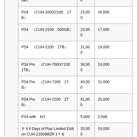
GB）
0
PS4 （CUH-2000/2100 1T
23,00
16,000
B）
0
PS4 （CUH-2200 500GB）
23,00
17,000
0
PS4 （CUH-2200 1TB）
31,00
19,000
0
PS4 Pro （CUH-7000/7100
38,00
19,000
1TB）
0
PS4 Pro （CUH-7200 1T
40,00
21,000
B）
0
PS4 Pro （CUH-7200 2T
41,00
25,000
B）
0
PS4 with ｶﾒﾗ
5,000
2,000
ＰＳ4 Days of Play Limited Editi
35,00
19,000
on CUH-2200BBZR 1ＴＢ
0