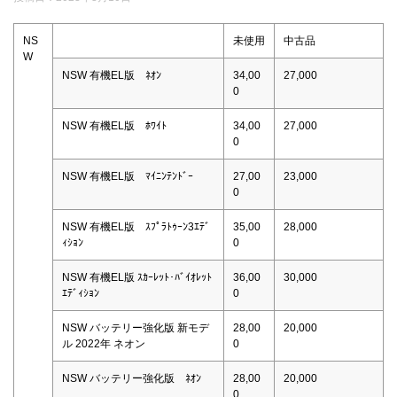
NS
未使用
中古品
W
NSW 有機EL版 ﾈｵﾝ
34,00
27,000
0
NSW 有機EL版 ﾎﾜｲﾄ
34,00
27,000
0
NSW 有機EL版 ﾏｲﾆﾝﾃﾝﾄﾞｰ
27,00
23,000
0
NSW 有機EL版 ｽﾌﾟﾗﾄｩｰﾝ3ｴﾃﾞ
35,00
28,000
ｨｼｮﾝ
0
NSW 有機EL版 ｽｶｰﾚｯﾄ･ﾊﾞｲｵﾚｯﾄ
36,00
30,000
ｴﾃﾞｨｼｮﾝ
0
NSW バッテリー強化版 新モデ
28,00
20,000
ル 2022年 ネオン
0
NSW バッテリー強化版 ﾈｵﾝ
28,00
20,000
0