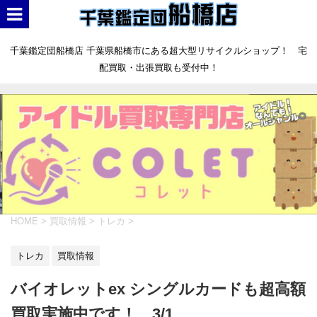
千葉鑑定団船橋店 千葉県船橋市にある超大型リサイクルショップ！ 宅
配買取・出張買取も受付中！
HOME
>
買取情報
>
トレカ
>
トレカ
買取情報
バイオレットex シングルカードも超高額
買取実施中です！ 3/1