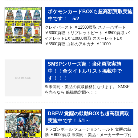
ポケモンカードBOXも超高額買取実施
中です！ 5/2
クレイバースト ￥12500買取 スノーハザード
￥6000買取 トリプレットビート ￥6500買取 バ
イオレットEX \10000買取 スカーレットEX
￥5500買取 白熱のアルカナ ￥11000 …
SMSPシリーズ超！強化買取実施
中！！全タイトルリスト掲載中で
す！！！
※未開封・美品の買取価格になります。 SMSP
を売るなら 船橋鑑定団へ！！
DBFW 覚醒の鼓動BOXも超高額買取
実施中です！ 5/1～
ドラゴンボール フュージョンワールド 覚醒の鼓
動 ￥6000買取 未開封・美品・メーカーテープ付