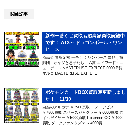
関連記事
新作一番くじ買取も超高額買取実施中
です！ 7/13～ ドラゴンボール・ワン
ピース
商品名 買取金額 一番くじ ワンピース 白ひげ海
賊団～オヤジと息子たち～ A賞 エドワード・ニ
ューゲート MASTERLISE EXPIECE 5000 B賞
マルコ MASTERLISE EXPIE …
ポケモンカードBOX買取表更新しまし
た！ 11/10
白熱のアルカナ ￥7500買取 ロストアビス
￥7500買取 スペースジャグラー ￥6000買取 タ
イムゲイザー ￥5000買取 Pokemon GO ￥4000
買取 ダークファンタズマ ￥4000買 …