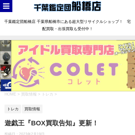
千葉鑑定団船橋店 千葉県船橋市にある超大型リサイクルショップ！ 宅
配買取・出張買取も受付中！
HOME
>
買取情報
>
トレカ
>
トレカ
買取情報
遊戯王『BOX買取告知』更新！
投稿日：
2023年2月19日