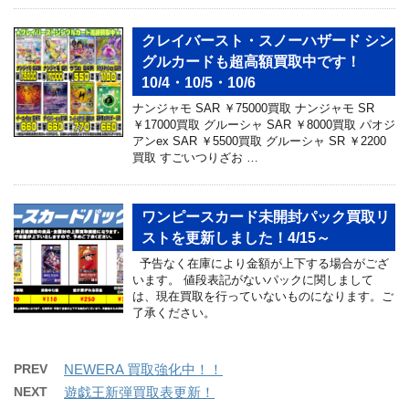
クレイバースト・スノーハザード シン
グルカードも超高額買取中です！
10/4・10/5・10/6
ナンジャモ SAR ￥75000買取 ナンジャモ SR
￥17000買取 グルーシャ SAR ￥8000買取 パオジ
アンex SAR ￥5500買取 グルーシャ SR ￥2200
買取 すごいつりざお …
ワンピースカード未開封パック買取リ
ストを更新しました！4/15～
予告なく在庫により金額が上下する場合がござ
います。 値段表記がないパックに関しまして
は、現在買取を行っていないものになります。ご
了承ください。
PREV
NEWERA 買取強化中！！
NEXT
遊戯王新弾買取表更新！