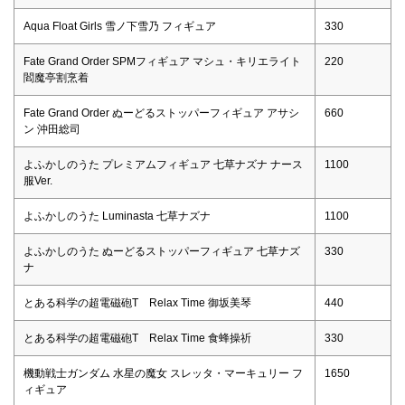
Aqua Float Girls 雪ノ下雪乃 フィギュア
330
Fate Grand Order SPMフィギュア マシュ・キリエライト
220
閻魔亭割烹着
Fate Grand Order ぬーどるストッパーフィギュア アサシ
660
ン 沖田総司
よふかしのうた プレミアムフィギュア 七草ナズナ ナース
1100
服Ver.
よふかしのうた Luminasta 七草ナズナ
1100
よふかしのうた ぬーどるストッパーフィギュア 七草ナズ
330
ナ
とある科学の超電磁砲T Relax Time 御坂美琴
440
とある科学の超電磁砲T Relax Time 食蜂操祈
330
機動戦士ガンダム 水星の魔女 スレッタ・マーキュリー フ
1650
ィギュア