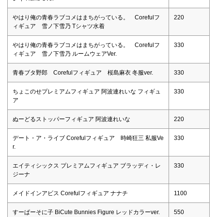
やはり俺の青春ラブコメはまちがっている。 Corefulフ
220
ィギュア 雪ノ下雪乃 Tシャツ水着
やはり俺の青春ラブコメはまちがっている。 Corefulフ
330
ィギュア 雪ノ下雪乃 ルームウェアVer.
青春ブタ野郎 Corefulフィギュア 桜島麻衣 冬服ver.
330
ちょこのせプレミアムフィギュア 阿波連れいな フィギュ
330
ア
ぬーどるストッパーフィギュア 阿波連れいな
220
デート・ア・ライブ Corefulフィギュア 時崎狂三 私服Ve
330
r.
エイティシックス プレミアムフィギュア ブラッディ・レ
330
ジーナ
メイドインアビス Corefulフィギュア ナナチ
1100
すーぱーそに子 BiCute Bunnies Figure レッドカラーver.
550