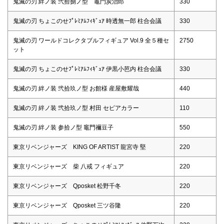
鬼滅の刃 絆ノ装 弐拾捌ノ型 竈門炭治郎
330
鬼滅の刃 ちょこのせﾌﾟﾚﾐｱﾑﾌｨｷﾞｭｱ 時透無一郎 柱合会議
330
鬼滅の刃 ワールドコレクタブルフィギュア Vol.9 全５種セ
2750
ット
鬼滅の刃 ちょこのせﾌﾟﾚﾐｱﾑﾌｨｷﾞｭｱ 伊黒小芭内 柱合会議
330
鬼滅の刃 絆ノ装 弐拾玖ノ型 お館様 産屋敷耀哉
440
鬼滅の刃 絆ノ装 弐拾玖ノ型 村田 セピアカラー
110
鬼滅の刃 絆ノ装 参拾ノ型 竈門禰豆子
550
東京リベンジャーズ KING OF ARTIST 龍宮寺 堅
220
東京リベンジャーズ 柴 八戒 フィギュア
220
東京リベンジャーズ Qposket 松野千冬
220
東京リベンジャーズ Qposket 三ツ谷隆
220