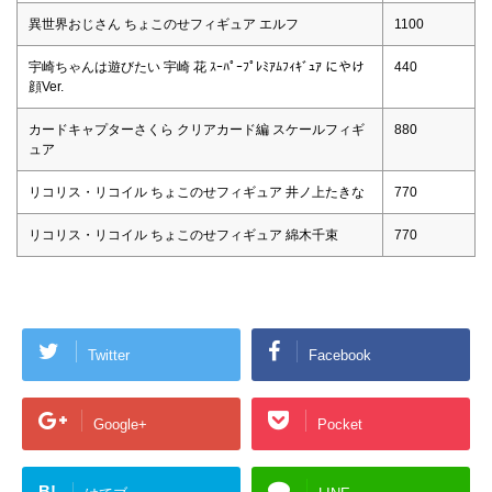
異世界おじさん ちょこのせフィギュア エルフ
1100
宇崎ちゃんは遊びたい 宇崎 花 ｽｰﾊﾟｰﾌﾟﾚﾐｱﾑﾌｨｷﾞｭｱ にやけ
440
顔Ver.
カードキャプターさくら クリアカード編 スケールフィギ
880
ュア
リコリス・リコイル ちょこのせフィギュア 井ノ上たきな
770
リコリス・リコイル ちょこのせフィギュア 綿木千束
770
Twitter
Facebook
Google+
Pocket
B!