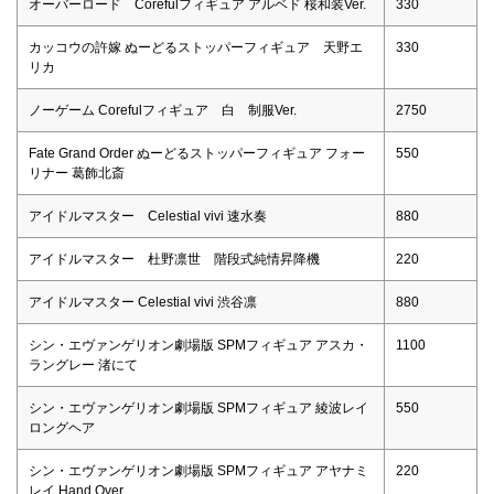
オーバーロード Corefulフィギュア アルベド 桜和装Ver.
330
カッコウの許嫁 ぬーどるストッパーフィギュア 天野エ
330
リカ
ノーゲーム Corefulフィギュア 白 制服Ver.
2750
Fate Grand Order ぬーどるストッパーフィギュア フォー
550
リナー 葛飾北斎
アイドルマスター Celestial vivi 速水奏
880
アイドルマスター 杜野凛世 階段式純情昇降機
220
アイドルマスター Celestial vivi 渋谷凛
880
シン・エヴァンゲリオン劇場版 SPMフィギュア アスカ・
1100
ラングレー 渚にて
シン・エヴァンゲリオン劇場版 SPMフィギュア 綾波レイ
550
ロングヘア
シン・エヴァンゲリオン劇場版 SPMフィギュア アヤナミ
220
レイ Hand Over