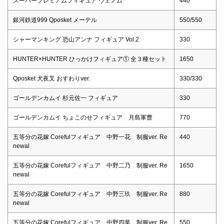
スーパープレミアムフィギュア ヴェノム
440
銀河鉄道999 Qposket メーテル
550/550
シャーマンキング 恐山アンナ フィギュア Vol.2
330
HUNTER×HUNTER ひっかけフィギュア① 全３種セット
1650
Qposket 犬夜叉 おすわりver.
330/330
ゴールデンカムイ 杉元佐一 フィギュア
330
ゴールデンカムイ ちょこのせフィギュア 月島軍曹
770
五等分の花嫁 Corefulフィギュア 中野一花 制服ver. Re
440
newal
五等分の花嫁 Corefulフィギュア 中野二乃 制服ver. Re
1650
newal
五等分の花嫁 Corefulフィギュア 中野三玖 制服ver. Re
880
newal
五等分の花嫁 Corefulフィギュア 中野四葉 制服ver. Re
550