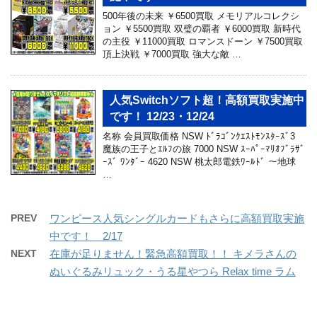
500年後の未来 ￥6500買取 メモリアルコレクシ
ョン ￥5500買取 双璧の覇者 ￥6000買取 新時代
の主役 ￥11000買取 ロマンスドーン ￥7500買取
頂上決戦 ￥7000買取 強大な敵 …
人気Switchソフト超！高額買取実施中
です！ 12/23・12/24
名称 会員買取価格 NSW ﾄﾞﾗｺﾞﾝｸｴｽﾄﾓﾝｽﾀｰｽﾞ3
魔族の王子とｴﾙﾌの旅 7000 NSW ｽｰﾊﾟｰﾏﾘｵﾌﾞﾗｻﾞ
ｰｽﾞ ﾜﾝﾀﾞｰ 4620 NSW 桃太郎電鉄ﾜｰﾙﾄﾞ ～地球
…
PREV
ワンピース人気シングルカードもさらに高額買取実施
中です！ 2/17
NEXT
在庫が足りません！緊急高額買取！！ キメラさんの
ぬいぐるみリュック・うる星やつら Relax time ラム