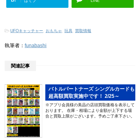
はてブ
LINE
-
UFOキャッチャー
,
おもちゃ
,
玩具
,
買取情報
執筆者：
funabashi
関連記事
バトルパートナーズ シングルカードも
超高額買取実施中です！ 2/25～
※アプリ会員様の美品の店頭買取価格を表示して
おります。 在庫・相場により金額が上下する場
合と買取上限がございます。予めご了承下さい。