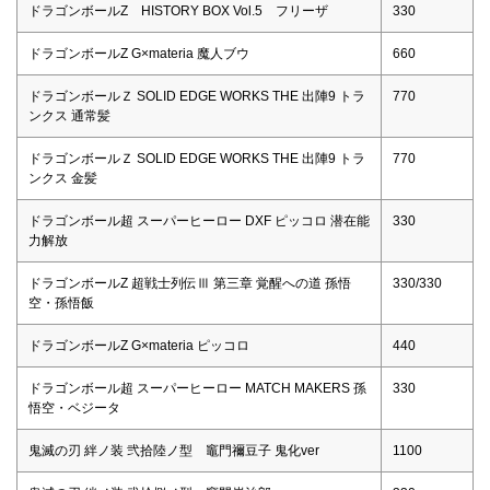
ドラゴンボールZ HISTORY BOX Vol.5 フリーザ
330
ドラゴンボールZ G×materia 魔人ブウ
660
ドラゴンボールＺ SOLID EDGE WORKS THE 出陣9 トラ
770
ンクス 通常髪
ドラゴンボールＺ SOLID EDGE WORKS THE 出陣9 トラ
770
ンクス 金髪
ドラゴンボール超 スーパーヒーロー DXF ピッコロ 潜在能
330
力解放
ドラゴンボールZ 超戦士列伝Ⅲ 第三章 覚醒への道 孫悟
330/330
空・孫悟飯
ドラゴンボールZ G×materia ピッコロ
440
ドラゴンボール超 スーパーヒーロー MATCH MAKERS 孫
330
悟空・ベジータ
鬼滅の刃 絆ノ装 弐拾陸ノ型 竈門禰豆子 鬼化ver
1100