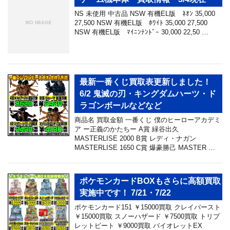
NS 未使用 中古品 NSW 有機EL版 ﾈｵﾝ 35,000
27,500 NSW 有機EL版 ﾎﾜｲﾄ 35,000 27,500
NSW 有機EL版 ﾏｲﾆﾝﾃﾝﾄﾞｰ 30,000 22,50 …
最新一番くじ買取表更新しました！
6/2 鬼滅の刃・キングダムハーツ・ド
ラゴンボールなどなど
商品名 買取金額 一番くじ 僕のヒーローアカデミ
ア ー正義のかたちー A賞 緑谷出久
MASTERLISE 2000 B賞 レディ・ナガン
MASTERLISE 1650 C賞 爆豪勝己 MASTER …
ポケモンカードBOXもさらに高額買取
実施中です！ 7/21・7/22
ポケモンカード151 ￥15000買取 クレイバースト
￥15000買取 スノーハザード ￥7500買取 トリプ
レットビート ￥9000買取 バイオレットEX