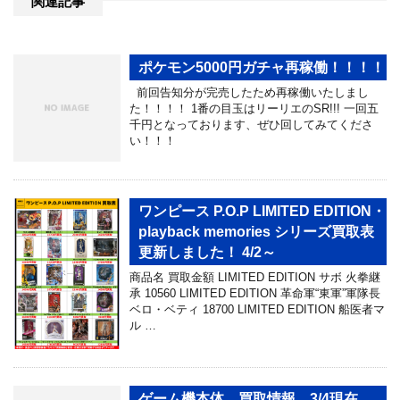
関連記事
ポケモン5000円ガチャ再稼働！！！！
前回告知分が完売したため再稼働いたしまし
た！！！！ 1番の目玉はリーリエのSR!!! 一回五
千円となっております、ぜひ回してみてくださ
い！！！
ワンピース P.O.P LIMITED EDITION・
playback memories シリーズ買取表
更新しました！ 4/2～
商品名 買取金額 LIMITED EDITION サボ 火拳継
承 10560 LIMITED EDITION 革命軍“東軍”軍隊長
ベロ・ベティ 18700 LIMITED EDITION 船医者マ
ル …
ゲーム機本体 買取情報 3/4現在