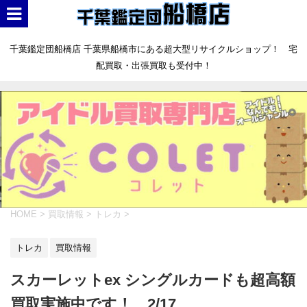
千葉鑑定団船橋店 千葉県船橋市にある超大型リサイクルショップ！ 宅
配買取・出張買取も受付中！
HOME
>
買取情報
>
トレカ
>
トレカ
買取情報
スカーレットex シングルカードも超高額
買取実施中です！ 2/17