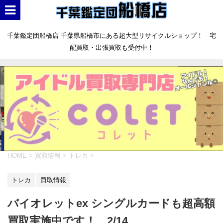
千葉鑑定団船橋店 千葉県船橋市にある超大型リサイクルショップ！ 宅
配買取・出張買取も受付中！
HOME
>
買取情報
>
トレカ
>
トレカ
買取情報
バイオレットex シングルカードも超高額
買取実施中です！ 2/14