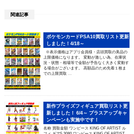
関連記事
ポケモンカードPSA10買取リスト更新
しました！4/18～
※表示価格はアプリ会員様・店頭買取の美品の
上限価格になります。 変動が激しい為、在庫状
況・状態・相場等で金額が予告なく大きく変動す
る場合がございます。 高額品のため先着１枚ま
での上限買取 …
新作プライズフィギュア買取リスト更
新しました！ 6/4～ プラスアップキャ
ンペーンも実施中です！
名称 買取金額 ワンピース KING OF ARTIST ル
フィ ギア5 3080 ワンピース KING OF ARTIST