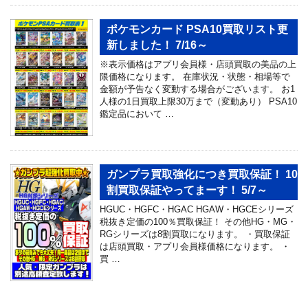
ポケモンカード PSA10買取リスト更
新しました！ 7/16～
※表示価格はアプリ会員様・店頭買取の美品の上
限価格になります。 在庫状況・状態・相場等で
金額が予告なく変動する場合がございます。 お1
人様の1日買取上限30万まで（変動あり） PSA10
鑑定品において …
ガンプラ買取強化につき買取保証！ 10
割買取保証やってまーす！ 5/7～
HGUC・HGFC・HGAC HGAW・HGCEシリーズ
税抜き定価の100％買取保証！ その他HG・MG・
RGシリーズは8割買取になります。 ・買取保証
は店頭買取・アプリ会員様価格になります。 ・
買 …