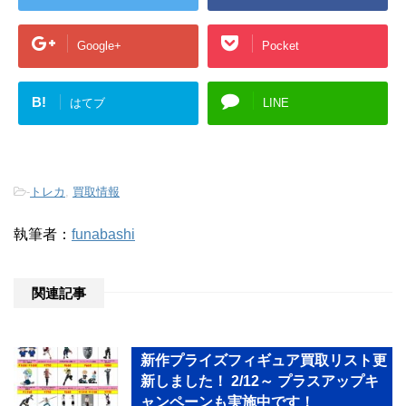
Google+
Pocket
B!
はてブ
LINE
-
トレカ
,
買取情報
執筆者：
funabashi
関連記事
新作プライズフィギュア買取リスト更
新しました！ 2/12～ プラスアップキ
ャンペーンも実施中です！