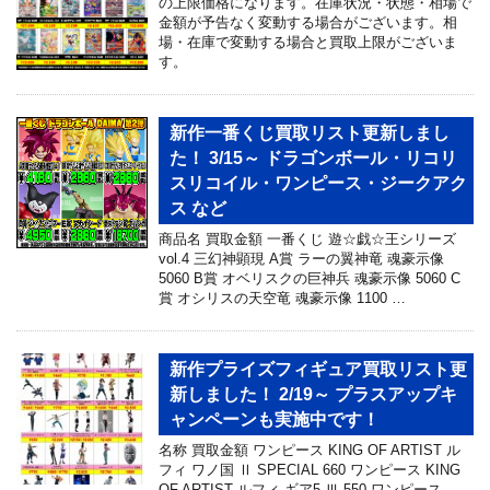
の上限価格になります。在庫状況・状態・相場で
金額が予告なく変動する場合がございます。相
場・在庫で変動する場合と買取上限がございま
す。
新作一番くじ買取リスト更新しまし
た！ 3/15～ ドラゴンボール・リコリ
スリコイル・ワンピース・ジークアク
ス など
商品名 買取金額 一番くじ 遊☆戯☆王シリーズ
vol.4 三幻神顕現 A賞 ラーの翼神竜 魂豪示像
5060 B賞 オベリスクの巨神兵 魂豪示像 5060 C
賞 オシリスの天空竜 魂豪示像 1100 …
新作プライズフィギュア買取リスト更
新しました！ 2/19～ プラスアップキ
ャンペーンも実施中です！
名称 買取金額 ワンピース KING OF ARTIST ル
フィ ワノ国 Ⅱ SPECIAL 660 ワンピース KING
OF ARTIST ルフィ ギア5 Ⅲ 550 ワンピース