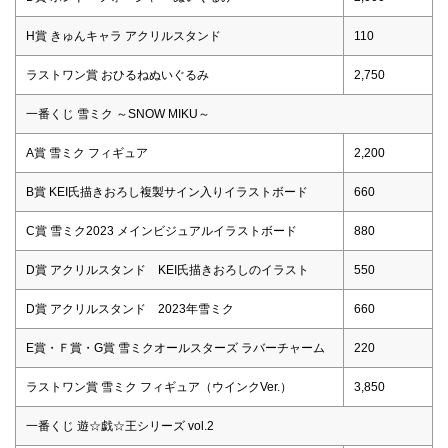
H賞 きゅんキャラ アクリルスタンド
110
ラストワン賞 おひるねぬいぐるみ
2,750
一番くじ 雪ミク ～SNOW MIKU～
A賞 雪ミク フィギュア
2,200
B賞 KEI氏描きおろし複製サイン入りイラストボード
660
C賞 雪ミク2023 メインビジュアルイラストボード
880
D賞 アクリルスタンド KEI氏描きおろしのイラスト
550
D賞 アクリルスタンド 2023年雪ミク
660
E賞・Ｆ賞・G賞 雪ミクオールスターズ ラバーチャーム
220
ラストワン賞 雪ミク フィギュア（ウインクVer.）
3,850
一番くじ 遊☆戯☆王シリーズ vol.2