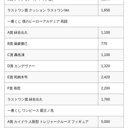
ラストワン賞 クッション ラストワンVer.
1,650
一番くじ 僕のヒーローアカデミア 死闘
A賞 緑谷出久
1,100
B賞 爆豪勝己
770
C賞 轟焦凍
1,100
D賞 エンデヴァー
1,320
E賞 死柄木弔
2,420
F賞 荼毘
2,200
ラストワン賞 緑谷出久
1,760
一番くじ ワンピース 覇王ノ兆
A賞 カイドウ 人獣型 トレジャークルーズ フィギュア
5,000