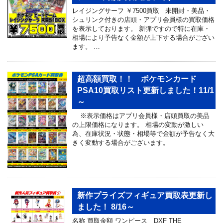
レイジングサーフ ￥7500買取 未開封・美品・
シュリンク付きの店頭・アプリ会員様の買取価格
を表示しております。 新弾ですので特に在庫・
相場により予告なく金額が上下する場合がござい
ます。 …
超高額買取！！ ポケモンカード
PSA10買取リスト更新しました！11/1
～
※表示価格はアプリ会員様・店頭買取の美品
の上限価格になります。 相場の変動が激しい
為、在庫状況・状態・相場等で金額が予告なく大
きく変動する場合がございます。
新作プライズフィギュア買取表更新し
ました！ 8/16～
名称 買取金額 ワンピース DXF THE