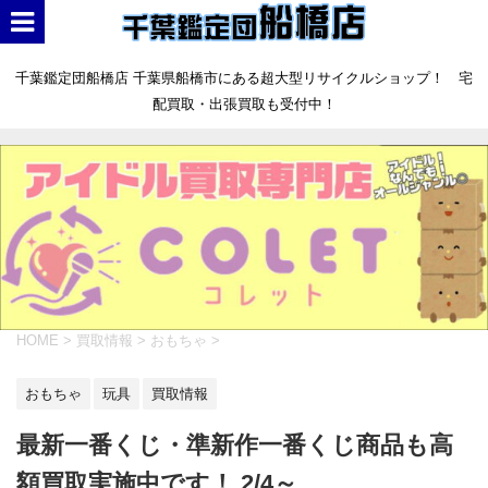
千葉鑑定団船橋店 千葉県船橋市にある超大型リサイクルショップ！ 宅
配買取・出張買取も受付中！
HOME
>
買取情報
>
おもちゃ
>
おもちゃ
玩具
買取情報
最新一番くじ・準新作一番くじ商品も高
額買取実施中です！ 2/4～