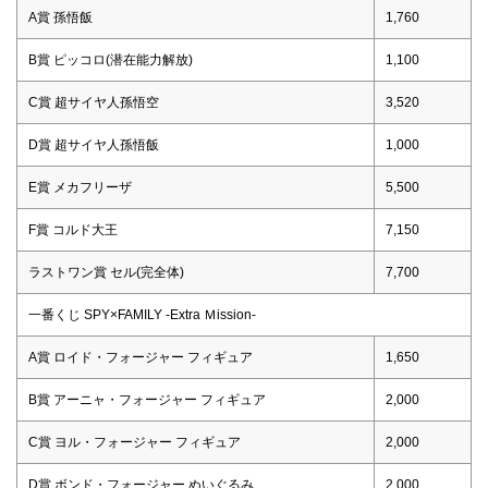
A賞 孫悟飯
1,760
B賞 ピッコロ(潜在能力解放)
1,100
C賞 超サイヤ人孫悟空
3,520
D賞 超サイヤ人孫悟飯
1,000
E賞 メカフリーザ
5,500
F賞 コルド大王
7,150
ラストワン賞 セル(完全体)
7,700
一番くじ SPY×FAMILY -Extra Ｍission-
A賞 ロイド・フォージャー フィギュア
1,650
B賞 アーニャ・フォージャー フィギュア
2,000
C賞 ヨル・フォージャー フィギュア
2,000
D賞 ボンド・フォージャー ぬいぐるみ
2,000