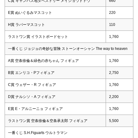
C賞 キャンバス地タペストリー メイショウドトウ
660
E賞 ぬいぐるみマスコット
220
H賞 ラバーマスコット
110
ラストワン賞 イラストボードセット
1,760
一番くじ ジョジョの奇妙な冒険 ストーンオーシャン The way to heaven
A賞 空条徐倫＆緑色の赤ちゃん フィギュア
1,760
B賞 エンリコ・Pフィギュア
2,750
C賞 ウェザー・R フィギュア
1,760
D賞 ナルシソ・A フィギュア
2,200
E賞 E・アルニーニョ フィギュア
1,760
ラストワン賞 空条徐倫＆空条承太郎 フィギュア
5,500
一番くじ S.H.Figuarts ウルトラマン