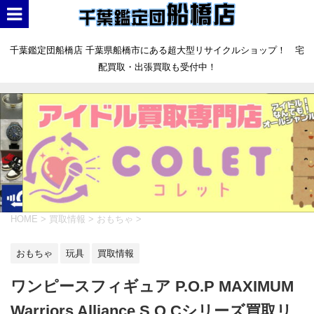
千葉鑑定団船橋店 千葉県船橋市にある超大型リサイクルショップ！ 宅
配買取・出張買取も受付中！
HOME
>
買取情報
>
おもちゃ
>
おもちゃ
玩具
買取情報
ワンピースフィギュア P.O.P MAXIMUM
Warriors Alliance S.O.Cシリーズ買取リ