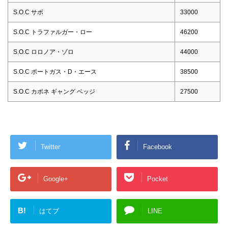
S.O.C サボ
33000
S.O.C トラファルガー・ロー
46200
S.O.C ロロノア・ゾロ
44000
S.O.C ポートガス・D・エース
38500
S.O.C カポネ ギャング ベッジ
27500
Twitter
Facebook
Google+
Pocket
B!
はてブ
LINE